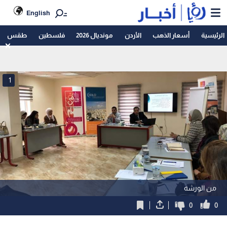
English
الرئيسية
أسعار الذهب
الأردن
مونديال 2026
فلسطين
طقس
1
من الورشة
0
0