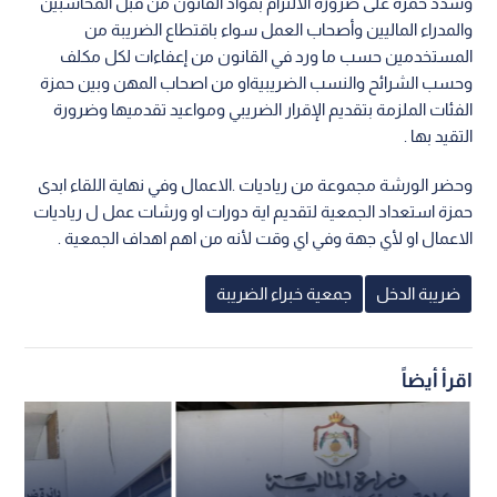
وشدد حمزة على ضرورة الالتزام بمواد القانون من قبل المحاسبين
والمدراء الماليين وأصحاب العمل سواء باقتطاع الضريبة من
المستخدمين حسب ما ورد في القانون من إعفاءات لكل مكلف
وحسب الشرائح والنسب الضريبيةاو من اصحاب المهن وبين حمزة
الفئات الملزمة بتقديم الإقرار الضريبي ومواعيد تقدميها وضرورة
التقيد بها .
وحضر الورشة مجموعة من رياديات .الاعمال وفي نهاية اللقاء ابدى
حمزة استعداد الجمعية لتقديم اية دورات او ورشات عمل ل رياديات
الاعمال او لأي جهة وفي اي وقت لأنه من اهم اهداف الجمعية .
ضريبة الدخل
جمعية خبراء الضريبة
اقرأ أيضاً