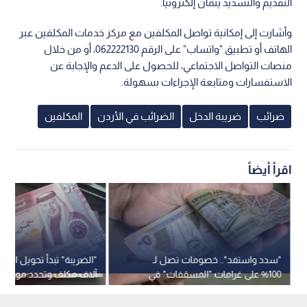
التقديم والتسديد يتمان إلكترونيا.
وأشارت إلى إمكانية تواصل المكلفين مع مركز خدمات المكلفين عبر
الهاتف أو تطبيق "واتساب" على الرقم 062222130، أو من خلال
منصات التواصل الاجتماعي، للحصول على الدعم والإجابة عن
الاستفسارات ومتابعة الإجراءات بسهولة.
ضرائب
ضريبة الدخل
الضرائب في الأردن
المكلفين
اقرأ أيضاً
"سدد واستفد".. خصومات تصل لـ
100% على غرامات "المسقفات" في
آلاف مكلف وتحدد موعد 
عمان (تفاصيل)
المتبقية