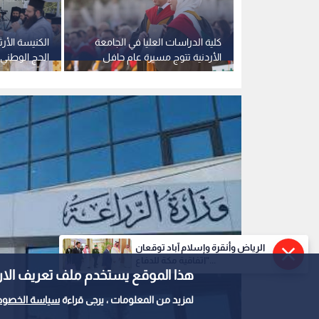
وزارة الزراعة
0
0
الرياض وأنقرة وإسلام آباد توقعان
وزير الزراعة: القطاع ا
"اتفاقية مكة للدفاع...
هذا الموقع يستخدم ملف تعريف الارتباط e
وتوسع كبير في الصادر
لمزيد من المعلومات ، يرجى قراءة
سياسة الخصوص