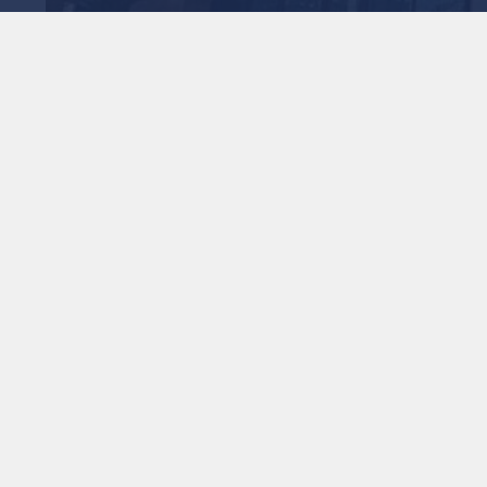
1
x
0:00
ن القطاعات الاقتصادية.
أردني يشكل ركيزة أساسية من ركائز الأمن الغذائي، مشيرا إلى أن
القطاع الزراعي حقق رغم التحديات أعلى نسبة نمو مع نهاية عام 2025 وحتى الربع الأول من العام الحالي، مقارنة بباقي