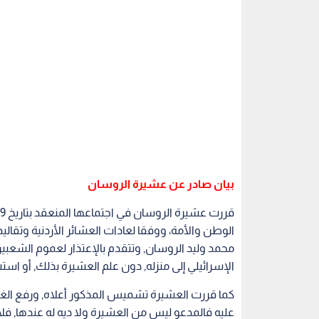
بيان صادر عن عشيرة الروسان
الوطن والأمة، ووفقا لعادات العشائر الأردنية وتقالي
محمد وليد الروسان, وتتقدم بالإعتذار لعموم الشعبي
الإسرائيلي إلى منزله, دون علم العشيرة بذلك, أو است
كما قررت العشيرة تشميس المذكور أعلاه, ورفع الغطا
عليه فالمدعو ليس من العشيرة ولا ديه له عندها, فلا
تصرف يقوم به, وبالتالي فهو غير مرحب به في دواويننا وم
والله من وراء القصد
صدر في سما الروسان 29-1-2020.