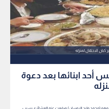
يان الاحتلال لمنزله
أحد ابنائها بعد دعوة
زله
 وهو (محمد وليد الروسان) ورفعت عنه العشائري بسبب