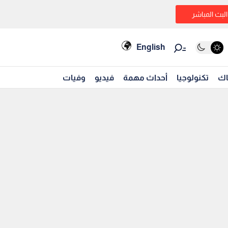
البث المباشر
English
اك
تكنولوجيا
أحداث مهمة
فيديو
وفيات