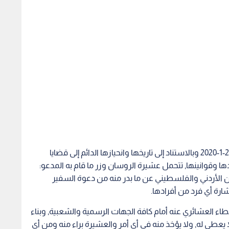
قررت عشيرة الروسان في اجتماعها المنعقد بتاريخ 29-1-2020 وبالاستناد إلى تاريخها وانحيازها الدائم إلى قضايا
دها وقوانينها, تتحمل عشيرة الروسان وزر ما قام به المدعو:
ن الأردني والفلسطيني عن ما بدر منه من دعوة السفير
شارة أي فرد من أفرادها.
ء العشائري عنه أمام كافة الجهات الرسمية والشعبية, وبناء
 يعطى له, ولا يؤخذ منه في أي أمر والعشيرة براء منه ومن أي
ضافتنا وأفراحنا وأتراحنا ومجالسنا, إلا إذا رد.