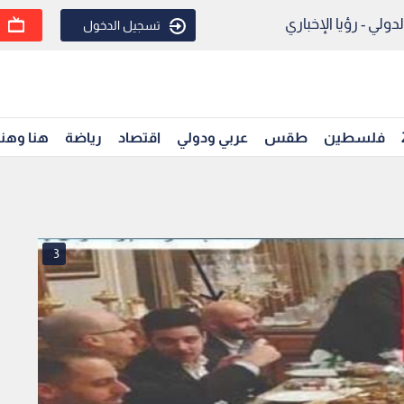
ولي - رؤيا الإخباري
تسجيل الدخول
فلسطين
طقس
عربي ودولي
اقتصاد
رياضة
هنا وهن
3