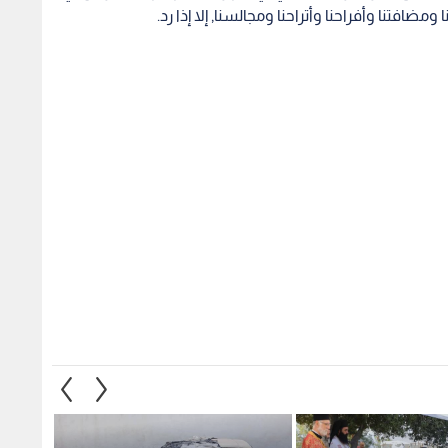
ثوذكسية تحيي يوم
إزالة المركبات المهملة والمعطلة
اختتام
إلى موقع مار إلياس
في الرصيفة.. حملة ميدانية
من مع
جلون
موسعة
والبناء 
1