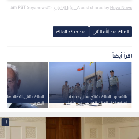
Roya News - رؤيا الإخباري
A post shared by
(@royanews) on
Jan 30, 2020 at 8:43am PST
الملك عبد الله الثاني
عيد ميلاد الملك
اقرأ أيضاً
بالفيديو.. الملك يفتتح مباني جديدة
الملك يتلقى اتصالا هاتفي
لقيادة لواء الملك الحسين بن طلال
البحريني
المدرع الملكي 40
1