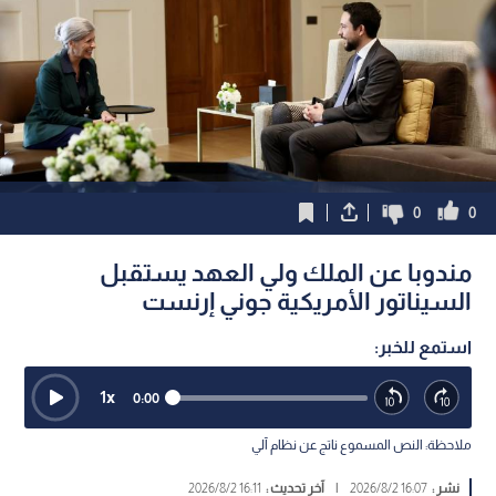
0
0
مندوبا عن الملك ولي العهد يستقبل
السيناتور الأمريكية جوني إرنست
استمع للخبر:
1
x
0:00
ملاحظة: النص المسموع ناتج عن نظام آلي
نشر :
16:07 2026/8/2
|
آخر تحديث :
16:11 2026/8/2