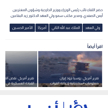
حضر اللقاء نائب رئيس الوزراء ووزير الخارجية وشؤون المغتربين
أيمن الصفدي، ومدير مكتب سمو ولي العهد الدكتور زيد البقاعين.
ولي العهد
الملك عبد الله الثاني
أمريكا
الأمير الحسين
اقرأ أيضاً
تقرير أمريكي: روسيا تزود إيران
تقرير أمريكي: نقص المدم
بمعلومات استخباراتية لإعاقة القوات
القيادة العسكرية في أوروب
الأمريكية
بين حماية الولايات المتحدة