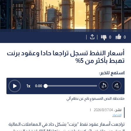
0
0
أسعار النفط تسجل تراجعا حادا وعقود برنت
تهبط بأكثر من 5%
استمع للخبر:
1
x
0:00
ملاحظة: النص المسموع ناتج عن نظام آلي
نشر :
7:04 2026/8/3
|
اقتصاد
تراجعت أسعار عقود نفط "برنت" بشكل حاد في الـمعاملات الـمالية