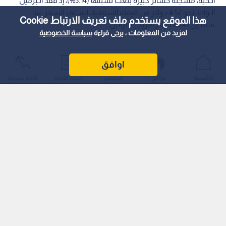
الـحية، مسجلة خسائر كبيرة بلغت نسبتها (5.14%)، إذ فقد الـبرميل
الـواحد نحو 4.52 دولار من قيمته السوقية، ليستقر السعر عند
هذا الموقع يستخدم ملف تعريف الارتباط Cookie
مستوى 83.41 دولار أمريكي للبرميل.
لمزيد من المعلومات ، يرجى قراءة
سياسة الخصوصية
اوافق
الرئيسية
عواجل
المباشر
أحدث الأخبار
الأكثر شيوعًا