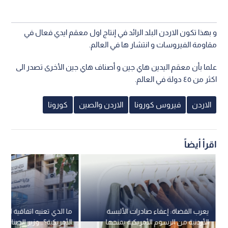
و بهذا تكون الاردن البلد الرائد في إنتاج اول معقم ايدي فعال في
مقاومة الفيروسات و انتشار ها في العالم.
علما بأن معقم اليدين هاي جين و أصناف هاي جين الأخرى تصدر الى
اكثر من ٤٥ دولة في العالم.
الاردن
فيروس كورونا
الاردن والصين
كورونا
اقرأ أيضاً
يعرب القضاة: إعفاء صادرات الألبسة
ما الذي تعنيه اتفاقية التجار
الأردنية من الرسوم الأمريكية يمنحها
الأمريكية؟.. وزير الصناعة