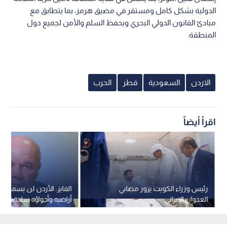
الدولية بشكل كامل ومستقر في مضيق هرمز، بما يتطابق مع
مبادئ القانون الدولي البحري ويحفظ السلم والأمن لجميع دول
المنطقة.
الاردن
السعودية
قطر
الحرب
اقرأ أيضاً
رئيس وزراء الكويت يزور مصابي
الفايز: الأردن لن يسمح ب
العدوان الإيراني
أراضيه وأجواؤه ساحة للص
بوقف الاعتداءات الإيرانية