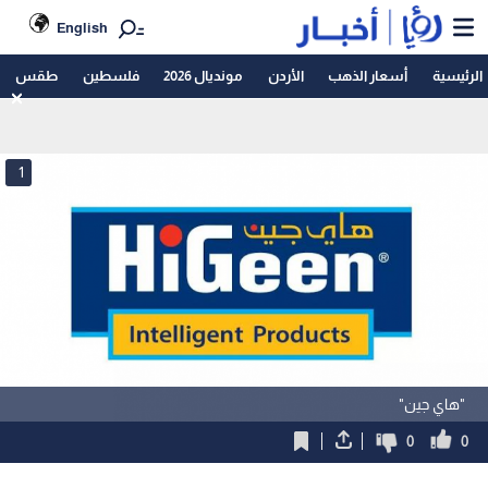
English
الرئيسية
أسعار الذهب
الأردن
مونديال 2026
فلسطين
طقس
1
"هاي جين"
0
0