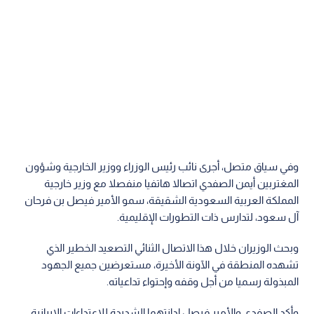
وفي سياق متصل، أجرى نائب رئيس الوزراء ووزير الخارجية وشؤون
المغتربين أيمن الصفدي اتصالا هاتفيا منفصلا مع وزير خارجية
المملكة العربية السعودية الشقيقة، سمو الأمير فيصل بن فرحان
آل سعود، لتدارس ذات التطورات الإقليمية.
وبحث الوزيران خلال هذا الاتصال الثنائي التصعيد الخطير الذي
تشهده المنطقة في الآونة الأخيرة، مستعرضين جميع الجهود
المبذولة رسميا من أجل وقفه وإحتواء تداعياته.
وأكد الصفدي والأمير فيصل إدانتهما الشديدة للاعتداءات الإيرانية