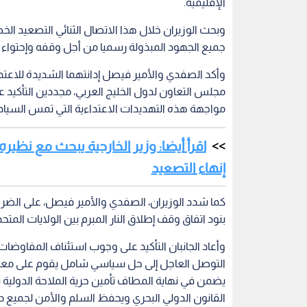
الإقليمية.
وبحث الوزيران خلال هذا الاتصال الثنائي التصعيد ا
جميع الجهود المبذولة رسميا من أجل وقفه وإحتواء تد
وأكد الصفدي والأمير فيصل إدانتهما الشديدة للاعتدا
مجلس التعاون لدول الخليج العربي، مجددين التأكيد 
مواجهة هذه التهديدات الاعتداءية التي تمس السياد
اقرأ أيضا: وزير الخارجية يبحث مع نظ
إنهاء التصعيد
كما شدد الوزيران، الصفدي والأمير فيصل، على الضرو
بنود اتفاق وقف إطلاق النار المبرم بين الولايات المتح
وأعاد الجانبان التأكيد على وجوب استئناف المفاوضات
التوصل العاجل إلى حل سياسي شامل يقوم على معالجة 
يضمن في نهاية المطاف تأمين حرية الملاحة الدولي
القانون الدولي البحري ويحفظ السلم والأمن لجميع 