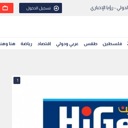
ولي - رؤيا الإخباري
تسجيل الدخول
فلسطين
طقس
عربي ودولي
اقتصاد
رياضة
هنا وهن
1