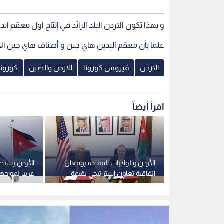
و بهذا تكون الاردن البلد الرائد في إنتاج اول معقم ا
علما بأن معقم اليدين هاي جين و أصناف هاي جين الأخرى تصدر الى 
الاردن
فيروس كورونا
الاردن والصين
كورونا
اقرأ أيضاً
ميليشيا الحوثي
الأردن والولايات المتحدة يوقعان
الأردن يستضي
ضامنه المطلق
اتفاقية تعاون استراتيجي بقيمة
عربيا لمواج
354.6 مليون دولار
الإسرائيلية ال