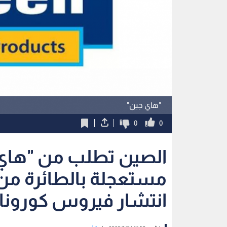
"هاي جين"
0
0
الصين تطلب من "هاي 
مستعجلة بالطائرة من 
انتشار فيروس كورونا