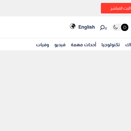
البث المباشر
English
اك
تكنولوجيا
أحداث مهمة
فيديو
وفيات