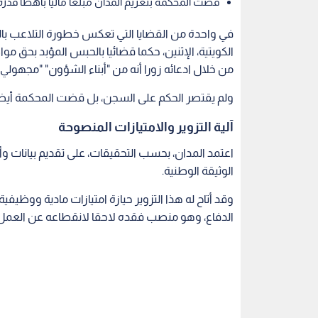
قضت المحكمة بتغريم المدان مبلغا ماليا باهظا قدره 480 ألف دينار كويتي
في واحدة من القضايا التي تعكس خطورة التلاعب بال
الكويتية، الإثنين، حكما قضائيا بالحبس المؤبد بحق موا
من خلال ادعائه زورا أنه من "أبناء الشؤون" "مجهولي ا
ولم يقتصر الحكم على السجن، بل قضت المحكمة أيضا بتغريم المدان
آلية التزوير والامتيازات المنصوحة
اعتمد المدان، بحسب التحقيقات، على تقديم بيانات و
الوثيقة الوطنية.
وقد أتاح له هذا التزوير حيازة امتيازات مادية ووظي
الدفاع، وهو منصب فقده لاحقا لانقطاعه عن العمل، ليغا