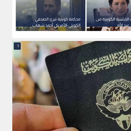
لجنسية الكويتية من
محكمة كويتية تبرئ الصحفي
وداعا 
عبد الله
الكويتي-الأمريكي أحمد شهاب
"أعوام
الدين بعد 52 يوما من الاحتجاز
جريمة 
1