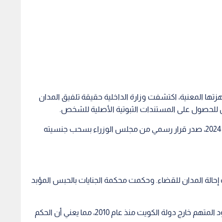
هزتها المعنية، اكتشفت وزارة الداخلية حقيقة تلفيق المدان
ن للحصول على المستندات الثبوتية الأصلية للشخص.
وتأكد بناء على ذلك أن ادعاءه كان باطلا، وفي نوفمبر 2024، صدر قرار رسمي من مجلس الوزراء بسحب جنسيته
إحالة المدان للقضاء. وحكمت محكمة الجنايات بالحبس المؤبد
وجدير بالذكر أن المحكمة أصدرت حكمها "غيابيا"، لوجود المتهم خارج دولة الكويت منذ عام 2010، مما يعني أن الحكم