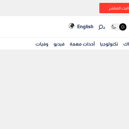
البث المباشر
English
اك
تكنولوجيا
أحداث مهمة
فيديو
وفيات