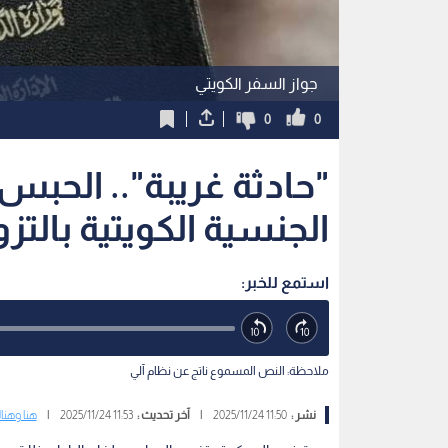
جواز السفر الكويتي
0
0
"حادثة غريبة".. الحبس
الجنسية الكويتية بالت
استمع للخبر:
ملاحظة: النص المسموع ناتج عن نظام آلي
نشر :
11:50 2025/11/24
|
آخر تحديث :
11:53 2025/11/24
|
هنا وهن