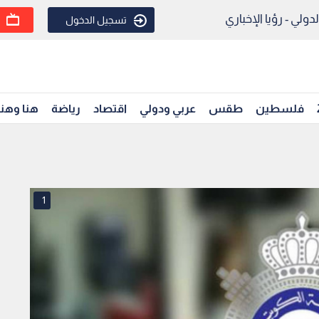
ولي - رؤيا الإخباري
تسجيل الدخول
فلسطين
طقس
عربي ودولي
اقتصاد
رياضة
هنا وهن
1