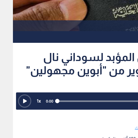
 المؤبد لسوداني نال
زوير من "أبوين مجهولين"
1
x
0:00
اك