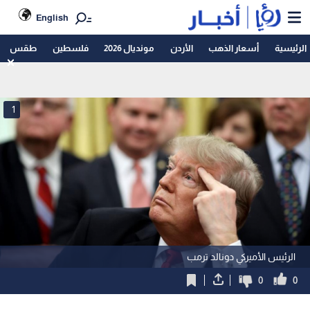
English
الرئيسية
أسعار الذهب
الأردن
مونديال 2026
فلسطين
طقس
1
الرئيس الأميركي دونالد ترمب
0
0