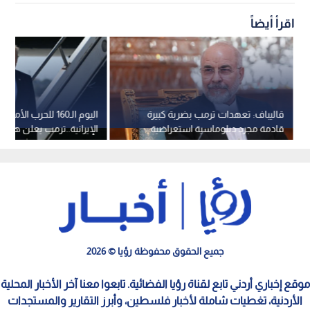
اقرأ أيضاً
قاليباف: تعهدات ترمب بضربة كبيرة
اليوم الـ160 للحرب الأمريك
قادمة مجرد دبلوماسية استعراضية
الإيرانية..ترمب يعلن هزيمة
كاذبة
والتصدي لأهداف معادية
الإيرانية
جميع الحقوق محفوظة رؤيا © 2026
موقع إخباري أردني تابع لقناة رؤيا الفضائية. تابعوا معنا آخر الأخبار المحلية
الأردنية، تغطيات شاملة لأخبار فلسطين، وأبرز التقارير والمستجدات