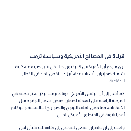
قراءة في المصالح الأمريكية وسياسة ترمب
يرى ماروم أن الأمريكيين لا يرغبون حاليا في شن ضربة عسكرية
شاملة ضد إيران لأسباب عدة، أبرزها النقص الحاد في الذخائر
الـدفاعية.
كما أشار إلى أن الرئيس الأمريكي دونالد ترمب يركز استراتيجيته في
المرحلة الراهنة على اـتهدئة لضمان خفض أسعار الـوقود قبل
الانتخابات، مما جعل الملف النووي والـصواريخ الـباليستية والـوكلاء
أمورا ثانوية في المنظور الأمريكي الحالي.
ولفت إلى أن طهران تسعى للتوصل إلى تفاهمات بشأن أمن