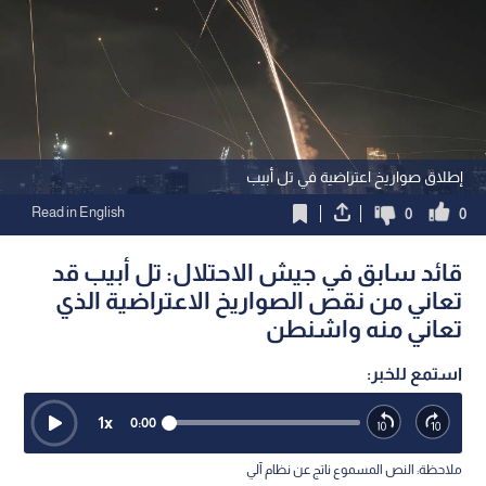
إطلاق صواريخ اعتراضية في تل أبيب
Read in English
0
0
قائد سابق في جيش الاحتلال: تل أبيب قد
تعاني من نقص الصواريخ الاعتراضية الذي
تعاني منه واشنطن
استمع للخبر:
1
x
0:00
ملاحظة: النص المسموع ناتج عن نظام آلي