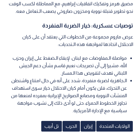
مضيق هرمز وتفكيك اتفاقيات إبراهيم، مع المماطلة لكسب الوقت
نحو تطوير قنبلة نووية ومخزون صاروخي يصعب الـتعامل معه.
توصيات عسكرية: خيار الضربة المنفردة
عرض ماروم مجموعة من الخطوات التي يعتقد أن على كيان
الاحتلال اتخاذها لمواجهة هذه الـتحديات:
مواصلة الـمفاوضات مع لبنان: لإبقاء الـضغط على إيران وحزب
الله، مشيرا إلى أن تصريحات نعيم قاسم بشأن دعم الجيش
اللبناني تهدف لتقويض هذا الـمسار.
الـجاهزية لضربة منفردة: شدد على أنه في حال امتناع واشنطن
عن التحرك، فلن يكون أمام كيان الاحتلال خيار سوى استهداف
المنشآت النووية ومصانع الصواريخ الإيرانية بمفرده لمنعها من
تجاوز الخطوط الحمراء، حتى لو أدى ذلك إلى نشوب مواجهة
سياسية مع الإدارة الأمريكية.
الولايات المتحدة
إيران
الحرب
تل أبيب