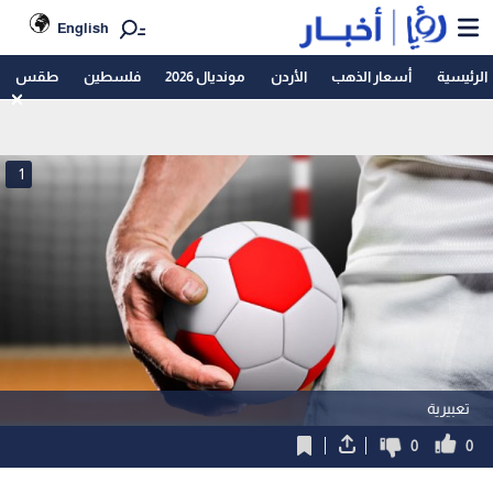
English
الرئيسية
أسعار الذهب
الأردن
مونديال 2026
فلسطين
طقس
1
تعبيرية
0
0