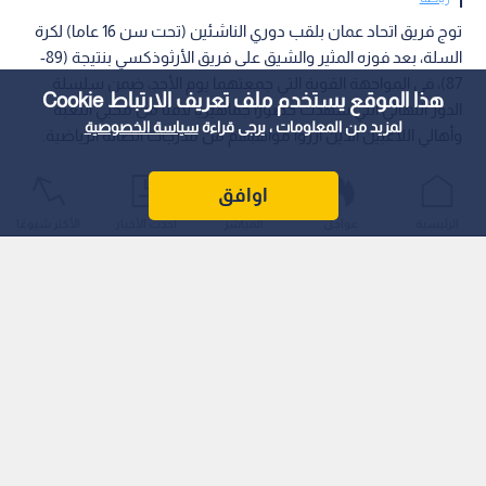
توج فريق اتحاد عمان بلقب دوري الناشئين (تحت سن 16 عاما) لكرة
السلة، بعد فوزه المثير والشيق على فريق الأرثوذكسي بنتيجة (89-
87)، في المواجهة القوية التي جمعتهما يوم الأحد، ضمن سلسلة
هذا الموقع يستخدم ملف تعريف الارتباط Cookie
الدور النهائي التي شهدت حضورا جماهيريا لافتا من محبي اللعبة
لمزيد من المعلومات ، يرجى قراءة
سياسة الخصوصية
وأهالي اللاعبين الذين آزروا مواهبهم من مدرجات الصالة الرياضية.
اوافق
الرئيسية
عواجل
المباشر
أحدث الأخبار
الأكثر شيوعًا