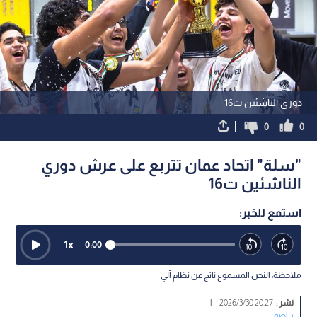
دوري الناشئين ت16
0
0
"سلة" اتحاد عمان تتربع على عرش دوري
الناشئين ت16
استمع للخبر:
1
x
0:00
ملاحظة: النص المسموع ناتج عن نظام آلي
نشر :
20:27 2026/3/30
|
رياضة