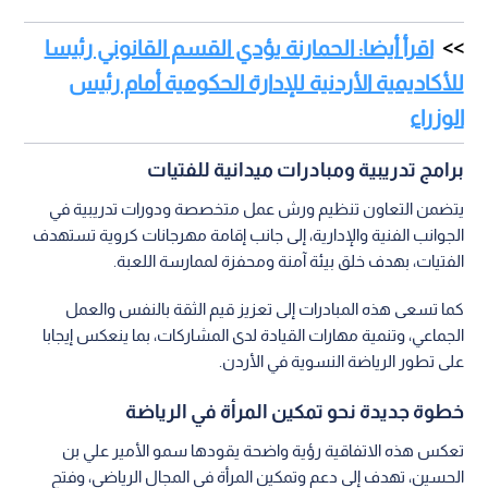
اقرأ أيضا: الحمارنة يؤدي القسم القانوني رئيسا
للأكاديمية الأردنية للإدارة الحكومية أمام رئيس
الوزراء
برامج تدريبية ومبادرات ميدانية للفتيات
يتضمن التعاون تنظيم ورش عمل متخصصة ودورات تدريبية في
الجوانب الفنية والإدارية، إلى جانب إقامة مهرجانات كروية تستهدف
الفتيات، بهدف خلق بيئة آمنة ومحفزة لممارسة اللعبة.
كما تسعى هذه المبادرات إلى تعزيز قيم الثقة بالنفس والعمل
الجماعي، وتنمية مهارات القيادة لدى المشاركات، بما ينعكس إيجابا
على تطور الرياضة النسوية في الأردن.
خطوة جديدة نحو تمكين المرأة في الرياضة
تعكس هذه الاتفاقية رؤية واضحة يقودها سمو الأمير علي بن
الحسين، تهدف إلى دعم وتمكين المرأة في المجال الرياضي، وفتح