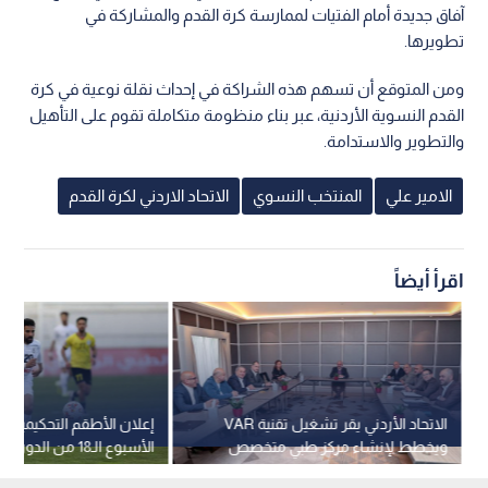
آفاق جديدة أمام الفتيات لممارسة كرة القدم والمشاركة في
تطويرها.
ومن المتوقع أن تسهم هذه الشراكة في إحداث نقلة نوعية في كرة
القدم النسوية الأردنية، عبر بناء منظومة متكاملة تقوم على التأهيل
والتطوير والاستدامة.
الامير علي
المنتخب النسوي
الاتحاد الاردني لكرة القدم
اقرأ أيضاً
الاتحاد الأردني يقر تشغيل تقنية VAR
إعلان الأطقم التحكيمية 
ويخطط لإنشاء مركز طبي متخصص
الأسبوع الـ18 من الدوري
للرياضيين