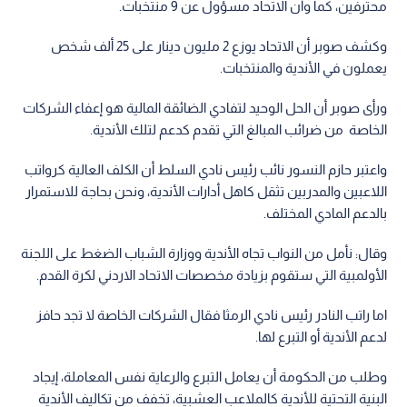
محترفين، كما وأن الاتحاد مسؤول عن 9 منتخبات.
وكشف صوبر أن الاتحاد يوزع 2 مليون دينار على 25 ألف شخص
يعملون في الأندية والمنتخبات.
ورأى صوبر أن الحل الوحيد لتفادي الضائقة المالية هو إعفاء الشركات
الخاصة من ضرائب المبالغ التي تقدم كدعم لتلك الأندية.
واعتبر حازم النسور نائب رئيس نادي السلط أن الكلف العالية كرواتب
اللاعبين والمدربين تثقل كاهل أدارات الأندية، ونحن بحاجة للاستمرار
بالدعم المادي المختلف.
وقال: نأمل من النواب تجاه الأندية ووزارة الشباب الضغط على اللجنة
الأولمبية التي ستقوم بزيادة مخصصات الاتحاد الاردني لكرة القدم.
اما راتب النادر رئيس نادي الرمثا فقال الشركات الخاصة لا تجد حافز
لدعم الأندية أو التبرع لها.
وطلب من الحكومة أن يعامل التبرع والرعاية نفس المعاملة، إيجاد
البنية التحتية للأندية كالملاعب العشبية، تخفف من تكاليف الأندية