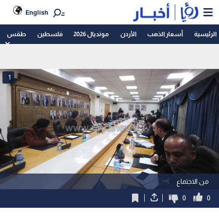
English
الرئيسية
أسعار الذهب
الأردن
مونديال 2026
فلسطين
طقس
1
من الاجتماع
0
0