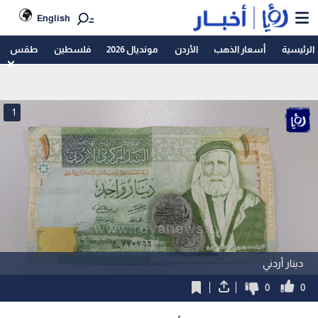
English
الرئيسية
أسعار الذهب
الأردن
مونديال 2026
فلسطين
طقس
1
دينار أردني
0
0