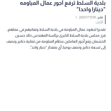
بلدية السلط ترفع أجور عمال المياومه
"دينارا واحدا"
نشر :
10:59 2020/1/7
|
الأردن
تقديرا لجهود عمال المياومة في بلدية السلط وتفانيهم في عملهم،
قرر مجلس بلدية السلط الكبرى برئاسة المهندس خالد حسين
الخشمان رفع أجور العاملين بنظام المياومة من ثمانية دنانير ونصف
إلى تسعة دنانير ونصف يوميا، أي بمقدار "دينار واحد".