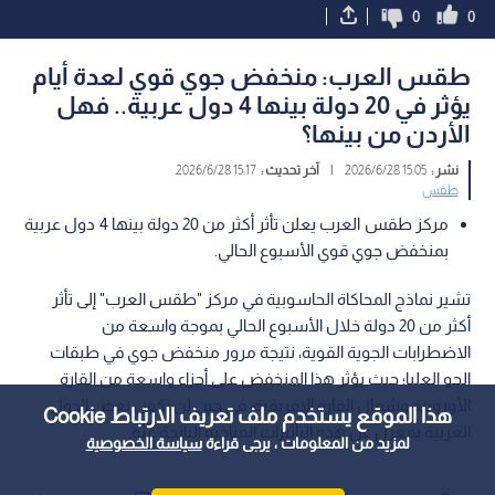
0
0
طقس العرب: منخفض جوي قوي لعدة أيام
يؤثر في 20 دولة بينها 4 دول عربية.. فهل
الأردن من بينها؟
نشر :
15:05 2026/6/28
|
آخر تحديث :
15:17 2026/6/28
طقس
مركز طقس العرب يعلن تأثر أكثر من 20 دولة بينها 4 دول عربية
بمنخفض جوي قوي الأسبوع الحالي.
تشير نماذج المحاكاة الحاسوبية في مركز "طقس العرب" إلى تأثر
أكثر من 20 دولة خلال الأسبوع الحالي بموجة واسعة من
الاضطرابات الجوية القوية، نتيجة مرور منخفض جوي في طبقات
الجو العليا؛ حيث يؤثر هذا المنخفض على أجزاء واسعة من القارة
الأوروبية وشمال القارة الإفريقية، في حين لن تكون بعض الدول
هذا الموقع يستخدم ملف تعريف الارتباط Cookie
العربية بمعزل عن هذه التأثيرات المناخية الناتجة عنه.
لمزيد من المعلومات ، يرجى قراءة
سياسة الخصوصية