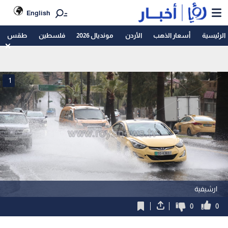
English
الرئيسية
أسعار الذهب
الأردن
مونديال 2026
فلسطين
طقس
1
ارشيفية
0
0