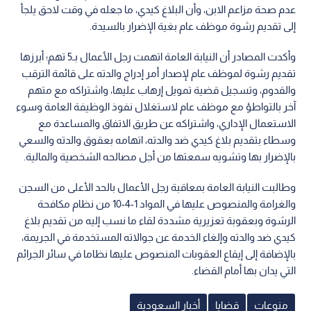
عدم صحة مزاعم الابن، وأن البلاغ كيدي، ما جعله في وقت لاحق يلجأ
إلى تقديم رشوة موظف عام بغية الإضرار بالسيدة.
وأكدت المصادر أن النيابة العامة اتهمت رجل الأعمال بـ5 تهم؛ أبرزها
تقديم رشوة لموظف عام لإصدار أمر إدراج والدته على قائمة الترقب
والقدوم، وتسجيل قضية تمويل إرهاب عليها، واشتراكه مع متهم
آخر بالتواطؤ مع موظف عام لاستغلال نفوذ ‏الوظيفة العامة وسوء
الاستعمال الإداري، واشتراكه عن طريق الاتفاق والمساعدة مع
وسطاء بتقديم بلاغ كيدي ضد والدته، اتهامه بعقوق والدته والسعي
بالإضرار بها وتشويه سمعتها من أجل مصالحه الشخصية والمالية.
وطالبت النيابة العامة بمعاقبة رجل الأعمال بالحد الأعلى من السجن
والغرامة والمنصوص عليها في المواد 1-4-10 من نظام مكافحة
الرشوة وبعقوبة تعزيرية مشددة لقاء ما نسب إليه من تقديم بلاغ
كيدي ضد والدته وإلغاء الخدمة عن جوالاته المستخدمة في الجريمة،
بالإضافة إلى إيقاع العقوبات المنصوص عليها نظاما في سائر الجرائم
التي يدان بها أمام القضاء.
منوعات
قضايا
أخبار السعودية