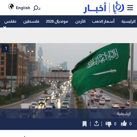
English
الرئيسية
أسعار الذهب
الأردن
مونديال 2026
فلسطين
طقس
1
ارشيفية
0
0