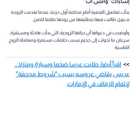
إساءات "واتس أب"
بدأت تفاصيل القضية أمام محكمة أول درجة، عندما تقدمت الزوجة
بدعوى طالبت فيها بتطليقها من زوجها طلاقا للضرر.
وأوضحت في دعواها أن حياتها الزوجية، التي بدأت هادئة ومستقرة،
سرعان ما تحولت إلى جحيم بسبب خلافات مستمرة ومعاملة الزوج
القاسية.
اقرأ أيضا: طلبت عرسا ضخما وسيارة ومنزلا ..
عريس يقاضي عروسه بسبب "شروط مجحفة"
لإتمام الزفاف في الإمارات