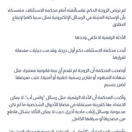
لم ترتض الزوجة الحكم، فاستأنفته أمام محكمة الاستئناف، متمسكة
بأن الإساءة المثبتة في الرسائل الإلكترونية تمثل سببا كافيا لإيقاع
الطلاق.
الأدلة الرقمية لا تكفي وحدها
أيدت محكمة الاستئناف حكم أول درجة، وقدمت حيثيات مفصلة
لقرارها.
أوضحت المحكمة أن الزوجة لم تقدم أي بينة قانونية معتبرة، مثل
شهادة الشهود أو تقارير رسمية (طبية أو أمنية)، تثبت تعرضها
لضرر جسيم.
وأكدت المحكمة أن الأدلة الرقمية، مثل رسائل "واتس أب"، لا يمكن
الاعتداد بها كقرينة مستقلة في قضايا الأحوال الشخصية ما لم تكن
مدعومة بوسائل إثبات مادية أخرى، حيث لا يمكن التأكد بشكل قاطع
من مصدرها أو سياقها الكامل.
وأضافت المحكمة أن "الأصل في الدعاوى الزوجية هو دوام العشرة"،