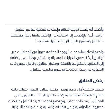
وأكدت أنه يتعمد توجيه شتائم وإساءات لفظية لها عبر تطبيق
"واتس أب"، بالإضافة إلى امتناعه عن الإنفاق عليها وعلى طفلهما،
مما جعل استمرار الحياة الزوجية "أمرا مستحيلا".
ولدعم ادعاءاتها، قدمت الزوجة للمحكمة صورا من المحادثات عبر
"واتس أب" تتضمن العبارات المسيئة والشتائم. وطالبت، بالإضافة
إلى الطلاق، بالحكم لها بالنفقة، ومتعة الطلاق، وكامل مصروفات
الحضانة من سكن وخادمة ورسوم دراسية للطفل.
رفض الطلاق
قضت محكمة أول درجة برفض طلب الطلاق للضرر، معللة ذلك
بعدم كفاية الأدلة المقدمة لإثبات الضرر الموجب للتفريق. وفي
المقابل، ألزمت المحكمة الزوج بدفع نفقة شهرية للطفل وتغطية
مصروفاته الدراسية وبدل تنقلاته، وتسليم والدته وثائقه الثبوتية.