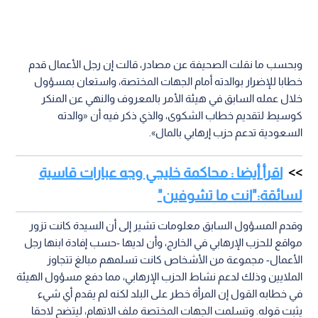
وبحسب ما نقلت الصحيفة عن مصادر، قالت إن رجل الأعمال قدم
خطابا للإضرار بوالدته أمام الجهات المختصة، واستعان بمسؤول
خلال عمله السابق في هيئة الأمر بالمعروف والنهي عن المنكر
كوسيط لتقديم خطاب الشكوى، والذي ذكر فيه أن «والدته
السعودية تدعم حزب إرهابي بالمال».
اقرأ أيضا : محاكمة خليجي وجه عبارات قاسية
لسائقة:"انت ما تشوفين"
وقدم المسؤول السابق معلومات تشير إلى أن السيدة كانت تزور
مواقع للحزب الإرهابي في الخارج، وأن لديها -حسب إفادة ابنها رجل
الأعمال- مجموعة من الأشخاص كانت تسلمهم مبالغ تتجاوز
الملايين وذلك لدعم نشاط الحزب الإرهابي، مما دفع مسؤول الهيئة
في خطابه القول إن المرأة خطر على البلد لكنه لم يقدم أي شيء
يثبت قوله. وتسلمت الجهات المختصة ملف الاتهام، ليتضح لاحقا