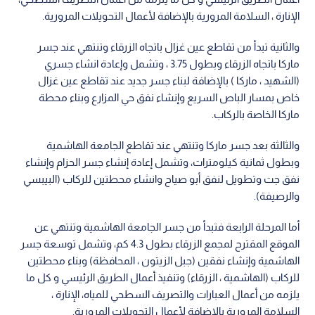
الإنارة ، السلامة المرورية بالإضافة لأعمال التحويلات المرورية.
والثانیة تبدأ من تقاطع عین غزال باتجاه الزرقاء وتنتھي عند جسر
ماركا باتجاه الزرقاء وبطول 3.75 ، وتشمل وإعادة انشاء جسري
(الشهيد ، ماركا ) بالإضافة لبناء جسر جديد عند تقاطع عين غزال
خاص بمسار الباص السريع وإنشاء نفق حي المزارع وبناء محطة
ماركا الخاصة بالركاب.
والثالثة بعد جسر ماركا وتنتھي عند تقاطع الجامعة الهاشمية
وبطول ثمانیة كیلومترات، وتشمل إعادة إنشاء جسر الحزام وإنشاء
نفق جت وتطويل لنفق أبو صياح وانشاء محطتين للركاب (البيبسي
والرصيفة).
أما المرحلة الرابعة فتبدأ من جسر الجامعة الھاشمیة وتنتھي عن
الموقع المقترح لمجمع الزرقاء بطول 4.3 كم، وتشمل توسعة جسر
الهاشمية وإنشاء نفقين (جبل الزيتون ، المحافظة) وبناء محطتين
للركاب (الهاشمية ، الزرقاء) وتنفيذ أعمال الطريق الرئيسي و كل ما
يلزمه من أعمال العبارات والتصريف السطحي للمياه، الإنارة ،
السلامة المرورية بالإضافة لأعمال التحويلات المرورية.