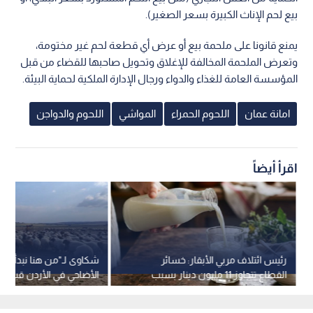
بيع لحم الإناث الكبيرة بسعر الصغير).
يمنع قانونا على ملحمة بيع أو عرض أي قطعة لحم غير مختومة،
وتعرض الملحمة المخالفة للإغلاق وتحويل صاحبها للقضاء من قبل
المؤسسة العامة للغذاء والدواء ورجال الإدارة الملكية لحماية البيئة.
امانة عمان
اللحوم الحمراء
المواشي
اللحوم والدواجن
اقرأ أيضاً
رئيس ائتلاف مربي الأبقار: خسائر
شكاوى لـ"من هنا نبدأ" ح
القطاع تتجاوز 11 مليون دينار بسبب
الأضاحي في الأردن قبيل ع
غرق الأسواق بالحليب المستورد -
المبارك.. فيديو
فيديو