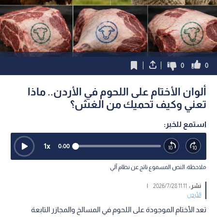
0
0
ألوان الأختام على اللحوم في الأردن.. ماذا
تعني وكيف تحميك من الغش؟
استمع للخبر:
1
x
0:00
ملاحظة: النص المسموع ناتج عن نظام آلي
نشر :
11:11 2026/7/28
|
الأردن
تعد الأختام الموجودة على اللحوم في المسالخ والمجازر التابعة