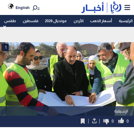
English
الرئيسية
أسعار الذهب
الأردن
مونديال 2026
فلسطين
طقس
1
ارشيفية
0
0