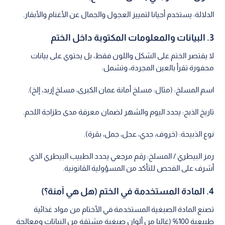
الدلالة: يستخدم أحيانا لتمييز العجول والجمال عن الأغنام والأبقار.
3. البيانات والمعلومات المكتوبة داخل الختم
لا يقتصر الختم على الشكل واللون فقط، بل يحتوي على بيانات
محفورة تقرأ بالعين المجردة، وتشمل:
اسم المسلخ: (مثال: مسلخ أمانة عمان الكبرى، مسلخ إربد، إلخ).
تاريخ الذبح: يحدد اليوم والشهر لضمان معرفة مدى طزاجة اللحم.
نوع الذبيحة: (خروف، جدي، عجل، جمل، بقرة).
رمز البيطري / المسلخ: رقم مرجعي يحدد الطبيب البيطري الذي
أشرف على الفحص للتأكد من المسؤولية القانونية.
4. المادة المستخدمة في الختم (هل هي آمنة؟)
تصنع المادة الصبغية المستخدمة في الأختام من مواد غذائية
طبيعية 100% (غالبا من ألوان صبغية مشتقة من النباتات ومعالجة