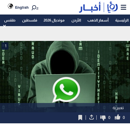
English
الرئيسية
أسعار الذهب
الأردن
مونديال 2026
فلسطين
طقس
1
تعبيرية
0
0