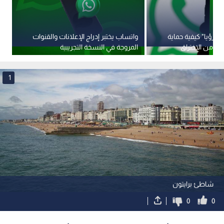
 "رؤيا" كيفية حماية
واتساب يختبر إدراج الإعلانات والقنوات
ع
ب من الاختراق
المروجة في النسخة التجريبية
"إ
ال
1
شاطئ برايتون
0
0