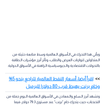
ويأتي هذا التحرك في الـأسواق الـعالمية وسط متابعة حثيثة من
الـمتداولين لتوازنات العرض والطلب، وتأثر أبرز مؤشرات الـطاقة
بالتحولات الاقتصادية والـجيوسياسية الـراهنة في الأسواق الـدولية.
اقرأ أيضا: أسعار النفط العالمية تتراجع بنحو 5%
وخام برنت يهبط قرب 80 دولارا للبرميل
وتشهد أبرز الـسلع والـمعادن في الأسواق الـعالمية الـيوم جملة من
التذبذبات؛ حيث يتحرك خام "برنت" عند مستوى 79.3 دولار، فيما