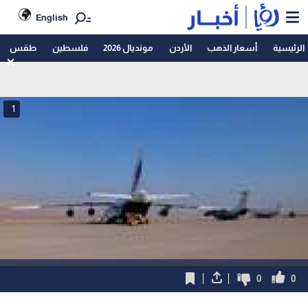
English
الرئيسية
أسعار الذهب
الأردن
مونديال 2026
فلسطين
طقس
1
0
0