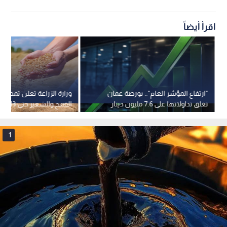
اقرأ أيضاً
"ارتفاع المؤشر العام".. بورصة عمان
وزارة الزراعة تعلن تمديد ف
تغلق تداولاتها على 7.6 مليون دينار
القمح والشعير حتى 13 آب
1