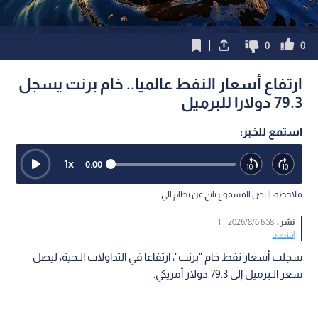
0
0
ارتفاع أسعار النفط عالميا.. خام برنت يسجل
79.3 دولارا للبرميل
استمع للخبر:
1
x
0:00
ملاحظة: النص المسموع ناتج عن نظام آلي
نشر :
6:58 2026/8/6
|
اقتصاد
سجلت أسعار نفط خام "برنت"، ارتفاعا في التداولات الـحية، ليصل
سعر الـبرميل إلى 79.3 دولار أمريكي.