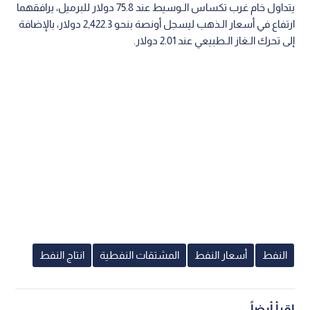
يتداول خام غرب تكساس الـوسيط عند 75.8 دولار للبرميل، يرافقهما
ارتفاع في أسعار الـذهب ليسجل أونصة بنحو 2,422.3 دولار، بالإضافة
إلى تحرك الـغاز الـطبيعي عند 2.01 دولار.
النفط
أسعار النفط
المشتقات النفطية
انتاج النفط
اقرأ أيضاً