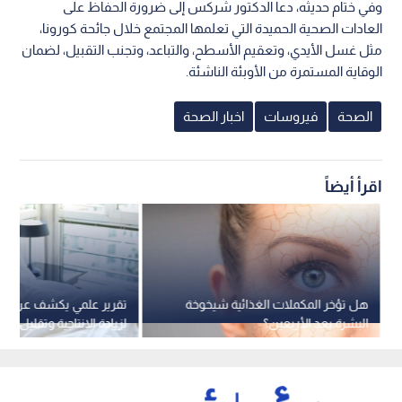
وفي ختام حديثه، دعا الدكتور شركس إلى ضرورة الحفاظ على
العادات الصحية الحميدة التي تعلمها المجتمع خلال جائحة كورونا،
مثل غسل الأيدي، وتعقيم الأسطح، والتباعد، وتجنب التقبيل، لضمان
الوقاية المستمرة من الأوبئة الناشئة.
الصحة
فيروسات
اخبار الصحة
اقرأ أيضاً
هل تؤخر المكملات الغذائية شيخوخة
تقر
البشرة بعد الأربعين؟
لزيادة الانتاجية وتقليل التو