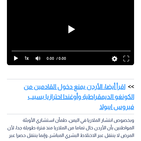
1x
0:00
/ 0:00
اقرأ أيضا: الأردن يمنع دخول القادمين من
الكونغو الديمقراطية وأوغندا احترازيا بسبب
فيروس ايبولا
وبخصوص انتشار الملاريا في اليمن، طمأن استشاري الأوبئة
المواطنين بأن الأردن خال تماما من الملاريا منذ فترة طويلة جدا، لأن
المرض لا ينتقل عبر الاختلاط البشري المباشر، وإنما ينتقل حصرا عبر