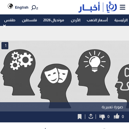
English
الرئيسية
أسعار الذهب
الأردن
مونديال 2026
فلسطين
طقس
1
صورة تعبيرية
0
0