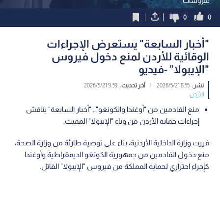
فيروسات
0
0
"أخبار السابعة" يستعرض الإجراءات
الوقائية للأردن لمنع دخول فيروس
"الإيبولا" -فيديو
نشر :
8:55 2026/5/21
|
آخر تحديث :
9:39 2026/5/21
الأردن
منع القادمين من "أوغندا والكونغو".. "أخبار السابعة" يناقش
إجراءات حماية الأردن من وباء "الإيبولا" المميت.
قررت وزارة الداخلية الأردنية، بناء على توصية طارئة من وزارة الصحة،
منع دخول القادمين من جمهورية الكونغو الديمقراطية وأوغندا
كإجراء احترازي لحماية المملكة من فيروس "الإيبولا" القاتل.