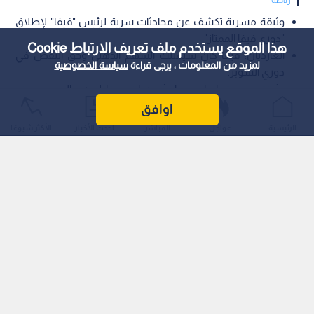
وثيقة مسربة تكشف عن محادثات سرية لرئيس "فيفا" لإطلاق
"دوري فيفا الممتاز".
هذا الموقع يستخدم ملف تعريف الارتباط Cookie
الغارديان: فيفا كان سيمتلك السهم الذهبي وحق النقض في
لمزيد من المعلومات ، يرجى قراءة
سياسة الخصوصية
دوري السوبر.
وثيقة مسربة: إنفانتينو ناقش رعاية فيفا لدوري السوبر بعقد
يمتد 12 عام.ا
اوافق
الرئيسية
عواجل
المباشر
أحدث الأخبار
الأكثر شيوعًا
كشف تقرير استقصائي نشرته صحيفة "ذا غارديان" (The Guardian)
البريطانية عن وثيقة سرية مؤرخة في أكتوبر/تشرين الأول 2020،
تثبت انخراط رئيس الاتحاد الدولي لكرة القدم (فيفا)، جياني إنفانتينو،
في محادثات متقدمة لرعاية مشروع الدوري الأوروبي الانفصالي
وإطلاق علامة "دوري فيفا الممتاز" (FIFA Super League) عليه.