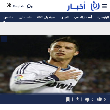
English
الرئيسية
أسعار الذهب
الأردن
مونديال 2026
فلسطين
طقس
1
0
0