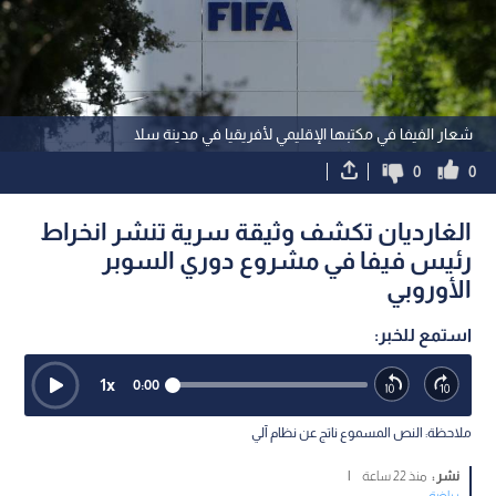
شعار الفيفا في مكتبها الإقليمي لأفريقيا في مدينة سلا
0
0
الغارديان تكشف وثيقة سرية تنشر انخراط
رئيس فيفا في مشروع دوري السوبر
الأوروبي
استمع للخبر:
1
x
0:00
ملاحظة: النص المسموع ناتج عن نظام آلي
نشر :
منذ 22 ساعة
|
رياضة