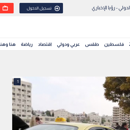
ولي - رؤيا الإخباري
تسجيل الدخول
فلسطين
طقس
عربي ودولي
اقتصاد
رياضة
هنا وهن
1