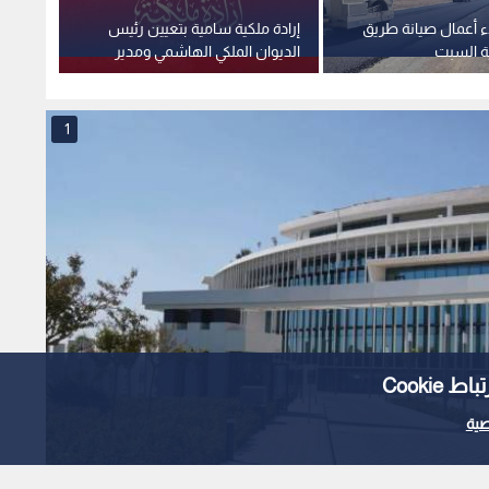
ء أعمال صيانة طريق
إرادة ملكية سامية بتعيين رئيس
استغلا
ية السبت
الديوان الملكي الهاشمي ومدير
وهمية 
مكتب جلالة الملك عضوين في
صادمة
مجلس الأمن القومي
1
Cooki
ية