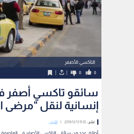
التاكسي الأصفر
0
0
سائقو تاكسي أصفر في
إنسانية لنقل "مرضى 
نشر :
15:18 2019/12/13
|
الأردن
أطلق عدد من سائقي التاكسي الأصفر في العاصمة ع