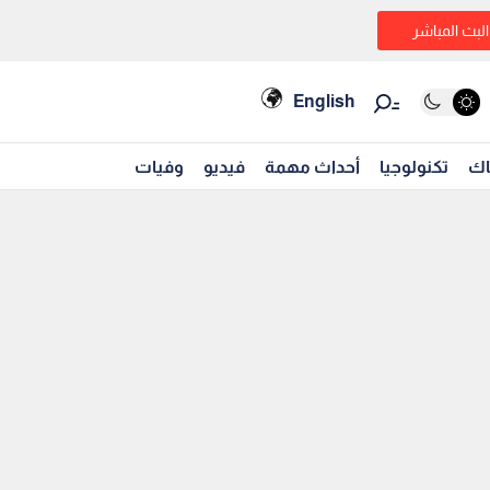
البث المباشر
English
اك
تكنولوجيا
أحداث مهمة
فيديو
وفيات