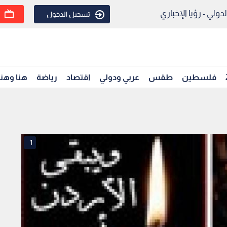
ولي - رؤيا الإخباري
تسجيل الدخول
فلسطين
طقس
عربي ودولي
اقتصاد
رياضة
هنا وهن
1