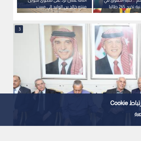
الجامعة الأردنية تخرج 265 طالبا
منتزه خالد بن الوليد إلى مبيت
العمل 
ة الكفاءات
لحافلات الباص السريع
النفسي
3
Cooki
ية