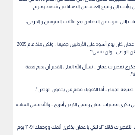
ن وأدت الى وقوع العديد من الضحايا بين شهيد وجريح.
ت التي عبرت عن التضامن مع عائلات المتوفين والجرحى،
المهندس سهل دياب غرد على تويتر "ذكرى تفجيرات عمان كان يوم أسود على الأردنيين جميعا .. ولكن منذ عام 2005
 الواعي .. ولن ننسى!".
كرى تفجيرات عمان .. نسأل الله العلي القدير أن يديم نعمة
".
يعة الجبناء .. أما الاقوياء فهم من يحمون الوطن".
"في ذكرى تفجيرات عمان ويبقى الاردن أقوى .. والله يحمي القيادة
الطالب الجامعي فراس نور خاطب عمان التي شهدت التفجيرات قائلا "لا تبكي يا عمان بذكرى ألمك ووجعك! 9-11 يوم