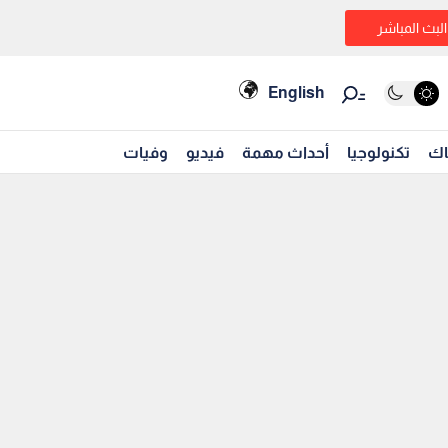
البث المباشر
English
اك
تكنولوجيا
أحداث مهمة
فيديو
وفيات