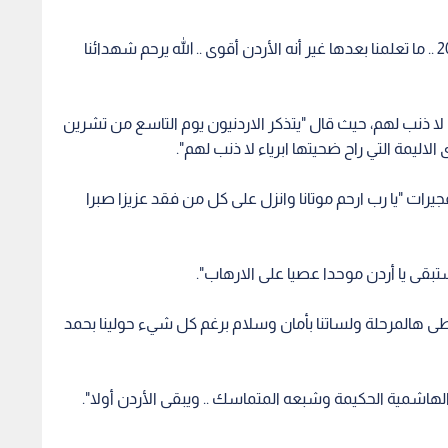
أما لمى قاقيش فغردت عبر تويتر "تفجيرات عمان 2005 .. ما تعلمنا بعدها غير أنه الأردن أقوى .. الله يرحم شهدائنا
 لا ذنب لهم، حيث قال "يتذكر الاردنيون يوم التاسع من تشرين
الاليمة التي راح ضحيتها ابرياء لا ذنب لهم".
يرات "يا رب ارحم موتانا وانزل على كل من فقد عزيزا صبرا
بقى يا أردن موحدا عصيا على الارهاب".
تخطى هالمرحلة ولساتنا بأمان وسلام برغم كل شيء حولينا بحمد
الهاشمية الحكيمة وشبعه المتماسك .. ويبقى الأردن أولا".