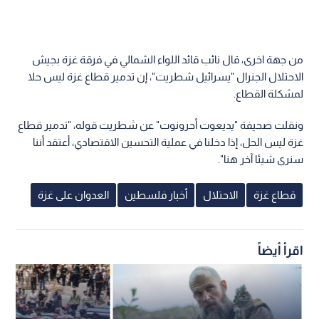
من جهة اخرى، قال نائب قائد اللواء الشمالي في فرقة غزة بجيش
الاحتلال الجنرال "يسرائيل شطريت"، إن تدمير قطاع غزة ليس حلا
لمشكلة القطاع.
ونقلت صحيفة "يديعوت أحرونوت" عن شطريت قوله، "تدمير قطاع
غزة ليس الحل، إذا دخلنا في عملية التحسين الاقتصادي، أعتقد أننا
سنرى شيئا آخر هنا".
قطاع غزة
الاحتلال
أخبار فلسطين
العدوان على غزة
اقرأ أيضاً