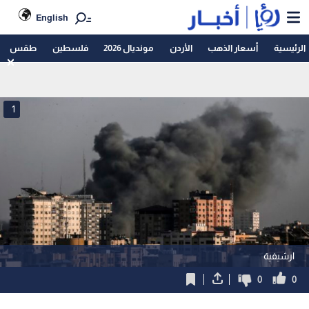
English
الرئيسية
أسعار الذهب
الأردن
مونديال 2026
فلسطين
طقس
1
ارشيفية
0
0