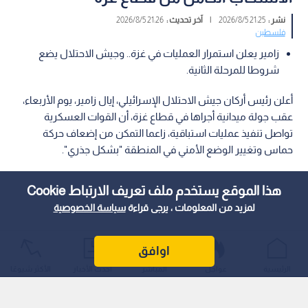
نشر :
21:25 2026/8/5
|
آخر تحديث :
21:26 2026/8/5
فلسطين
زامير يعلن استمرار العمليات في غزة.. وجيش الاحتلال يضع
شروطا للمرحلة الثانية.
أعلن رئيس أركان جيش الاحتلال الإسرائيلي، إيال زامير، يوم الأربعاء،
عقب جولة ميدانية أجراها في قطاع غزة، أن القوات العسكرية
تواصل تنفيذ عمليات استباقية، زاعما التمكن من إضعاف حركة
حماس وتغيير الوضع الأمني في المنطقة "بشكل جذري".
هذا الموقع يستخدم ملف تعريف الارتباط Cookie
لمزيد من المعلومات ، يرجى قراءة
سياسة الخصوصية
اوافق
الرئيسية
عواجل
المباشر
أحدث الأخبار
الأكثر شيوعًا