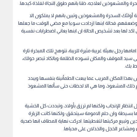
هذا المكان المريب عما يبعث الطمأنينة بنفسها ويبدد
 ذلك المشعوذ، وما هي الا لحظات حتى سألها المشعوذ
ظار للإنجاب ولكنها لم ترزق بأولاد، وتبددت كل الخشية
 بسيطة وان حلم الامومة سيتحقق؛ ولكنها كانت الزيارة
دين وتبيع مركبتها لتغطيتها. ادركت نهاية المطاف انها ضحية
ومشاعر الخجل والخذلان على محياها.
بينه وبين زوجته، والتي تأججت بعد ادراكه بانها لجأت الى
ر على بعض "الطلاسم" داخل البيت والتي قرر بعدها مراقبة
 منها مغادرة البيت الى بيت اهلها.
 ضحايا المشعوذين وبخاصة النساء اللواتي يلجأن إلى
ة، وانه لا يأمن على نفسه من زوجته التي لجأت الى
قل والمنطق والحوار لحلها.
الدكتورة خولة اسعد، قالت بدورها، إن الخوف من المجهول وضعف
فقر واليأس دفعوا البعض للجوء الى السحرة والمشعوذين
وذة، مشيرة الى ان العامل الاساس يكمن بضعف الوازع الديني.