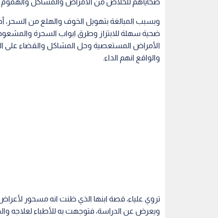
تروي علياء، قصة ابنها الذي ظنت انه مسحور لأعراض كث
ويعرض عن الدراسة، فتوجهت به للأطباء لعلاجه والذ
تأخذ بنصح بعض المعارف والاصدقاء وتتوجه الى السح
ولا تنكر علياء، بانها وقعت ضحية الابتزاز طوال مراج
التحايل والدجل وسلب المال، مستغلين حاجة الناس 
تتوجه الى طبيب نفسي علها تجد ضالتها هناك، والذي 
ووصف له علاج تحسنت حالته بعده.
وهذا العلاج، مبخرة يتصاعد منها دخان كثيف ويجلس اما
بعد حرق البخور فيها وتخفت اخرى، لكن الغموض يبق
وانت تحاول التعرف على ملامح من يجالسك او ما يحي