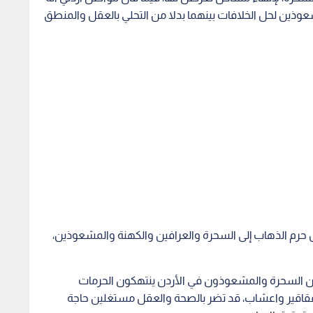
عوذين لحل الخلافات بينهما بدلا من التحلي بالعقل والمنطق
جل حرم الذهاب إلى السحرة والعرافين والكهنة والمشعوذين،
معة، ان السحرة والمشعوذون في الأردن ينتهكون الحرمات
قاقير واعشاب، قد تضر بالصحة والعقل مستغلين حاجة
حقيق الاحلام.
صبح سببا برأيهم لكل مشكلة او معاناة تواجههم، وجعلهم ذلك
ن والدجالين، بدعوى فك السحر وقدرتهم الخارقة على معالجة
تاعب والهموم وجلب الحظ والسعادة، ظنا بانهم الدواء