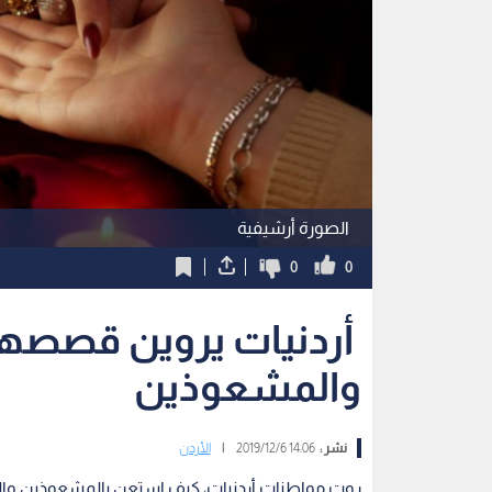
الصورة أرشيفية
0
0
أردنيات يروين قصصه
والمشعوذين
نشر :
14:06 2019/12/6
|
الأردن
روت مواطنات أردنيات، كيف استعن بالمشعوذين والس