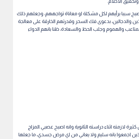
يرة لازمته اثناء دراسته الثانوية وانه اصبح عصبي المزاج
ين اجمعوا بانه سليم ولا يعاني من اي مرض جسدي، ما جعلها
رة والمشعوذين لعلاجه، ظنا بانهم طوق النجاة لفلذة كبدها.
عة أولئك السحرة والمشعوذين وتبين بانهم لا يملكون الا
وضعفهم، فحالة ابنها ازدادت سوءا مع مضي الوقت ما جعلها
اكد لها بعد تشخيص الحالة ان ابنها يعاني اضطرابات نفسية
مها رجل بهيئة غريبة مثيرة للريبة، تتوهج تلك المبخرة تارة
ى سيد الموقف والمكان تسوده الظلمة وبالكاد تبصر حولك،
ط بك.