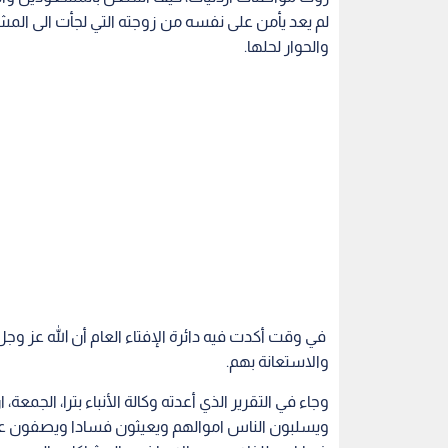
لم يعد يأمن على نفسه من زوجته التي لجأت الى المش
والحوار لحلها.
في وقت أكدت فيه دائرة الإفتاء العام أن الله عز و
والاستعانة بهم.
وجاء في التقرير الذي أعدته وكالة الأنباء بترا، الج
ويسلبون الناس اموالهم ويعيثون فسادا ويصفون ع
ضحاياهم للخلاص من الامراض والمشاكل والهموم وت
وبسبب المبالغة بتهويل الخوف والهلع من السحر، أ
ضحية سهلة للابتزاز وطرق ابواب السحرة والمشعوذي
الأمراض المستعصية وحل المشاكل والقضاء على الم
والواقع انهم الداء.