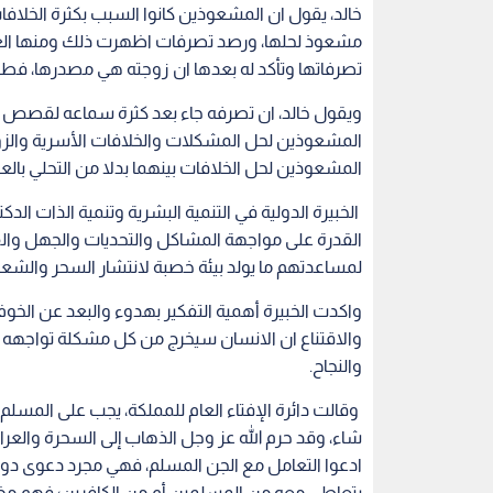
واكدت الخبيرة أهمية التفكير بهدوء والبعد عن الخو
والاقتناع ان الانسان سيخرج من كل مشكلة تواجهه اكث
والنجاح.
وقالت دائرة الإفتاء العام للمملكة، يجب على المسلم 
شاء، وقد حرم الله عز وجل الذهاب إلى السحرة والعر
ادعوا التعامل مع الجن المسلم، فهي مجرد دعوى دون 
يتعاطى معه من المسلمين أم من الكافرين؛ فهم مخت
صادقون في حديثهم أم كاذبون؟ وقد قال الله عز وجل
رهقا) الجن/6.
اقرأ أيضا : ضبط شاب قام بدفن "السح
صور
واكدت دائرة الإفتاء انه لا يحل لأحد اتهام الآخرين بع
عليه وسلم لم يتعرف على من سحره إلا من خلال ال