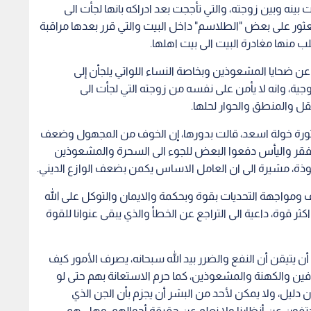
ف ومواجهة التحديات بقوة وبحكمة والايمان والتوكل على الله
ر قوة، داعية الى التراجع عن الخطأ والذي يبقى عنوانا للقوة
أن يتيقن أن النفع والضرر بيد الله سبحانه، يصرف الأمور كيف
افين والكهنة والمشعوذين، كما حرم الاستعانة بهم حتى لو
دليل، ولا يمكن لأحد من البشر أن يجزم بأن الجن الذي
فون عن أنظارنا ولا نعلم عن حقيقة أحوالهم، وهل هم
: (وأنه كان رجال من الإنس يعوذون برجال من الجن فزادوهم
ر والمشعوذات" بعدد من "القبور" في الكرك..
مل السحر إلا ببينة، وليس من البينة كلام الجن، أو كلام من يظن
أنه مسحور، قال الله تعالى: (يا أيها الذين آمنوا اجتنبوا كثيرا من الظن إن بعض الظن إثم) الحجرات/12، والنبي صلى الله
وحي، فكيف يستدل بذلك بعض المشعوذين على توزيعهم التهم