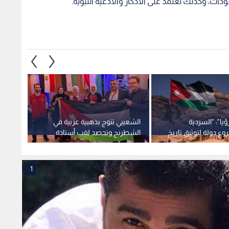
وع دولة لتوثيق تاريخ
الشطرنج وتحصد لقب أستاذة
دوام ا
سان.. وإطلاق منصة
دولية كبيرة
بالملا
وع المقبل -فيديو
1