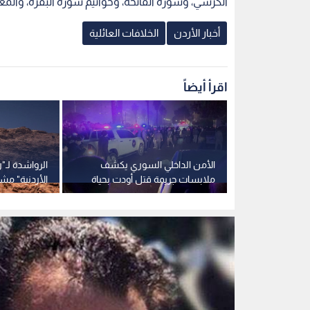
ملابسات جريمة قتل أودت بحياة
الأردنية" مشر
عائلة في حماة
الأرض والإن
"تراثي" الأسب