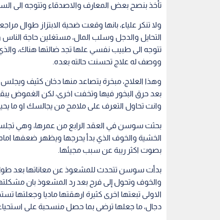
بحثت سوسن في العقد الرابع من عمرها، وهي تجلس ب
الخشية والخوف الذي بدأ يحرجها ويظهر ضعفها امام
بصوت اكثر ريبة عن سبب مجيئها.
بدأت سوسن تتحدث للمشعوذ عن معاناتها بعد طول انت
والخوف وتحول إلى فرح بعد رد المشعوذ بان مشكلتها
الاولى تبعتها اخرى كثيرة ارهقتها ماديا وجعلتها تست
دجال، ما جعلها ترضى بما حصل منسحبة على استحياء 
خالد، يقول ان المشعوذين كانوا السبب بكثرة الخلافات 
مشعوذ لحلها، ورصد تصرفات اظهرت ذلك ومنها العثو
تصرفاتها وتأكد له بعدها ان زوجته هي مصدرها، فطلب
ويقول خالد، ان تصرفه جاء بعد كثرة سماعه لقصص عن
المشعوذين لحل المشكلات والخلافات الأسرية والزوجي
المشعوذين لحل الخلافات بينهما بدلا من التحلي بالع
الخبيرة الدولية في التنمية البشرية وتنمية الذات 
القدرة على مواجهة المشاكل والتحديات والجهل وال
لمساعدتهم ما يولد بيئة خصبة لانتشار السحر والشع