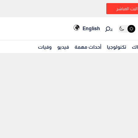
البث المباشر
English
اك
تكنولوجيا
أحداث مهمة
فيديو
وفيات