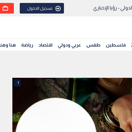
ولي - رؤيا الإخباري
تسجيل الدخول
فلسطين
طقس
عربي ودولي
اقتصاد
رياضة
هنا وهن
1