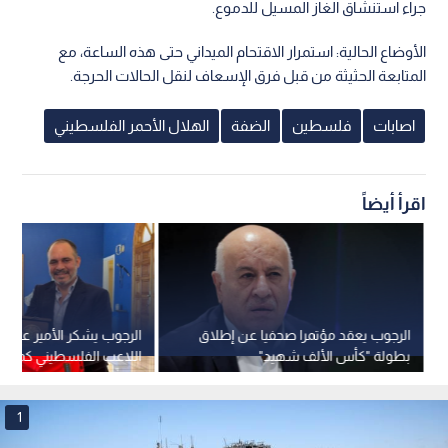
جراء استنشاق الغاز المسيل للدموع.
الأوضاع الحالية: استمرار الاقتحام الميداني حتى هذه الساعة، مع
المتابعة الحثيثة من قبل فرق الإسعاف لنقل الحالات الحرجة.
اصابات
فلسطين
الضفة
الهلال الأحمر الفلسطيني
اقرأ أيضاً
الرجوب يعقد مؤتمرا صحفيا عن إطلاق
الرجوب يشكر الأمير
بطولة "كأس الألف شهيد"
اللاعب الفلسطيني كمحلي
1