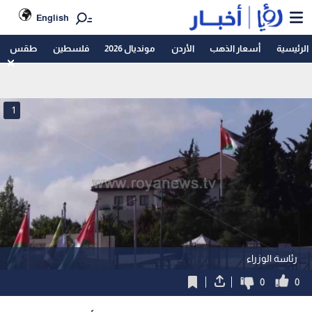
English
الرئيسية
أسعار الذهب
الأردن
مونديال 2026
فلسطين
طقس
1
رئاسة الوزراء
0
0