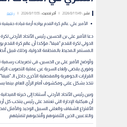
نشر :
13:49 2026/8/1
|
آخر تحديث :
13:55 2026/8/1
|
رياضة
الأمير علي: عالم كرة القدم يواجه أزمة قيادة حقيقية قب
دعا الأمير علي بن الحسين، رئيس الٱتحاد الأردني لكرة ا
الدولي لكرة القدم "فيفا"، مؤكدا أن عالم كرة القدم
الـمستمر الـمحيط بالـمنظمة الدولية، وذلك قبيل ٱنطلا
وفوري يقضي بإلغاء السرية عن عملية التصويت الرئاس
القرارات الـجوهرية والمفصلية الأخرى داخل الـ "ف
تتخذ بشكل علني ومكشوف أمام الرأي العام، بينما يس
وبين رئيس الٱتحاد الأردني، ٱستنادا إلى خبرته الميدانية
أن هيكلية الإدارة التي تعتمد على رئيس ينتخب كل أر
الٱقتراع الشفاف والعلني السبيل الوحيد والأمثل لمح
والـلاعبين الذين الئتمنوهم وٱنتخبوهم لتمثيلهم.