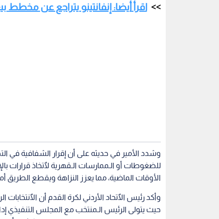
اقرأ أيضا: إنفانتينو يتراجع عن مخطط
وشدد الأمير في حديثه على أن إقرار الشفافية في ا
للضغوطات أو الـممارسات الـقهرية لٱتخاذ قرارات با
الأوقات الماضية، مما يعزز النزاهة ويقطع الطريق أمام
وأكد رئيس الٱتحاد الأردني لكرة القدم أن الٱنتخابات ا
حيث يتولى الرئيس الـمنتخب مع المجلس التنفيذي إدار