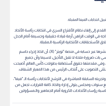
يل انتخابات الفيفا المقبلة.
لقدم، إلى إلغاء نظام الٱقتراع السري في انتخابات رئاسة الٱتحاد
 يواجه في الوقت الراهن أزمة قيادة حقيقية وجسيمة أمام الجدل
ق الٱستحقاقات الٱنتخابية الرئاسية الـمقبلة.
وأوضح الأمير علي بن الحسين، في تصريحات رسمية نشرها عبر حسابه في منصة "تويتر" (X)، أن اتخاذ إجراء حاسم
ي بات ضرورة ملحة لا تقبل التأجيل، لاسيما وأن جميع
يفا"، وفي مقدمتها حقوق ٱستضافة بطولات كأس العالم، أصبحت
تثنى التصويت على ٱنتخاب الرئيس من هذا المعيار الشفاف.
 وتجربته السابقة المباشرة في الترشح لٱنتخابات رئاسة الـ "فيفا"،
بع سنوات ومجلس يتولى إدارة واتخاذ كافة القرارات، تجعل من
اسبة رؤساء الٱتحادات الكروية أمام الجماهير والـمسؤولين