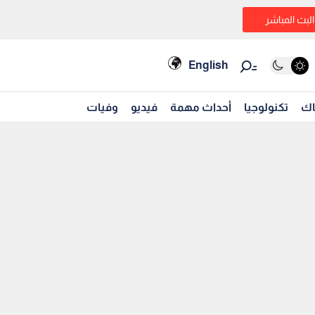
البث المباشر
English
اك
تكنولوجيا
أحداث مهمة
فيديو
وفيات