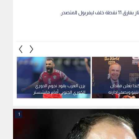
بول المتصدر.
ندا يعلن فقدان
يزن العرب يقود نجوم الدوري
إنفانت
نتينو ويصف إدارته
الكوري الجنوبي أمام مانشستر
إلى اج
لمقبولة
سيتي
1