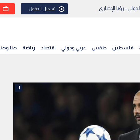
ولي - رؤيا الإخباري
تسجيل الدخول
فلسطين
طقس
عربي ودولي
اقتصاد
رياضة
هنا وهن
1