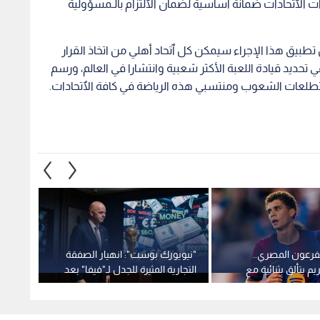
 الٱتحادات ضمانة أساسية لضمان الٱلتزام بالـمسؤولية
ن تطبيق هذا الإجراء سيمكن كل ٱتحاد أهلي من اتخاذ القرار
 تحديد قيادة اللعبة الأكثر شعبية وانتشارا في العالم، ورسم
 تطلعات الشعوب ومنتسبي هذه الرياضة في كافة الٱتحادات.
لفرعون المصري..
"نيويورك بوست": انهيار الصفقة
استقال
يم يتألق بثنائية مع
التجارية المثيرة للجدل لـ"فيفا" بعد
منصب 
م برمنغهام سيتي
تمرد كروي عالمي