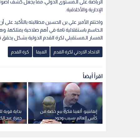
الرياضة على الـمستوى الدولي، مما يجعل كشف أصوات
الإدارية والأخلاقية.
واختتم الأمير علي بن الحسين مطالبته بالتأكيد على أ
الـحاسم باستقلالية تامة في أهم صلاحية يمتلكها، وهي
المسار الـمستقبلي لكرة القدم الدولية بشكل يحقق
الاتحاد الاردني لكرة القدم
الفيفا
كرة القدم
اقرأ أيضاً
ن مخطط بيع
إنفانتينو: ألغينا فكرة بيع حصة من
بداية قوية ل
 لمستثمرين
كأس العالم بسبب وجود
حمزة عبد الكر
انقسامات
برشلونة أما