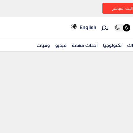
البث المباشر
English
اك
تكنولوجيا
أحداث مهمة
فيديو
وفيات