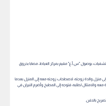
ستشفيات، بوصول "س.أ.ع" مقيم بمركز العياط، مصابا بحروق
لى منزل والدة زوجته، لاصطحاب زوجته معه إلى المنزل بعدما
ة معه والامتثال لطلبه، فتوجه إلى المطبخ وأضرم النيران في
تصريح بالدفن.