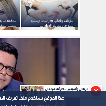
ظ على لواء
تحركات برلمانية ودراسات رسمية
ومحامية
تحذر من مخاطر الزواج عبر
سبتمبر للحكم
 وديعة مزيفة
التطبيقات الإلكترونية بمصر
قضايا المخد
الرياض وأنقرة وإسلام آباد توقعان
"اتفاقية مكة للدفاع...
هذا الموقع يستخدم ملف تعريف الارتباط e