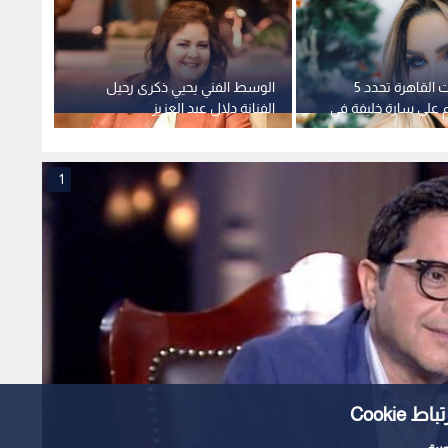
محكمة جنايات القاهرة تحدد 5
الوسط الفني يحيي ذكرى رحيل
الوشاح
 على سارة خليفة في
الفنانة دلال عبد العزيز
المحاك
رات وهتك العرض
"القاض
1
Cooki