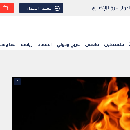
ولي - رؤيا الإخباري
تسجيل الدخول
فلسطين
طقس
عربي ودولي
اقتصاد
رياضة
هنا وهن
1