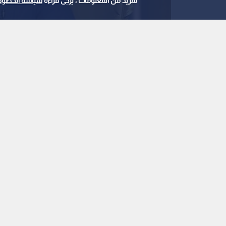
لمزيد من المعلومات ، يرجى قراءة
سياسة الخصوص
محمد هنيدي
0
0
وفاة شقيق الفنان ال
تعرضه لأزمة صحية
استمع للخبر:
ملاحظة: النص المسموع ناتج عن نظام آلي
نشر :
3:33 2026/8/4
|
هنا وهناك