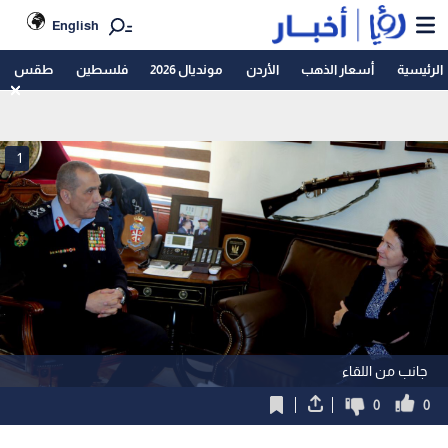
English
الرئيسية
أسعار الذهب
الأردن
مونديال 2026
فلسطين
طقس
1
جانب من اللقاء
0
0