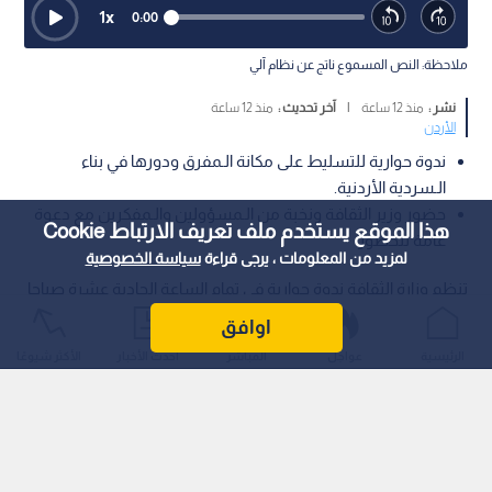
1
x
0:00
ملاحظة: النص المسموع ناتج عن نظام آلي
نشر :
منذ 12 ساعة
|
آخر تحديث :
منذ 12 ساعة
الأردن
ندوة حوارية للتسليط على مكانة الـمفرق ودورها في بناء
الـسردية الأردنية.
حضور وزير الثقافة ونخبة من الـمسؤولين والـمفكرين مع دعوة
هذا الموقع يستخدم ملف تعريف الارتباط Cookie
عامة للحضور.
لمزيد من المعلومات ، يرجى قراءة
سياسة الخصوصية
تنظم وزارة الثقافة ندوة حوارية في تمام الساعة الحادية عشرة صباحا
يوم الأحد الـمقبل، على مدرج "الحسين بن علي" في جامعة آل البيت،
اوافق
بعنوان "المفرق.. عروس البادية ودورها في بناء السردية الأردنية".
الرئيسية
عواجل
المباشر
أحدث الأخبار
الأكثر شيوعًا