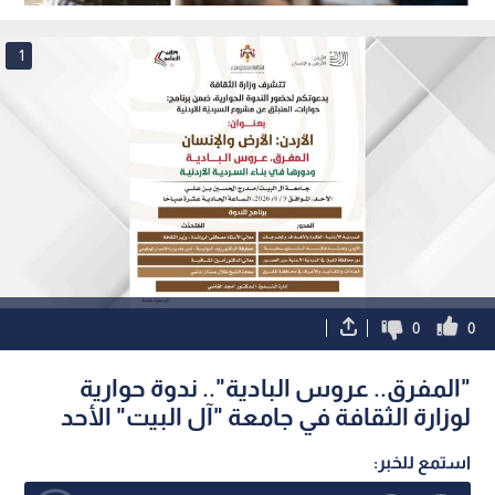
في عمان
1
0
0
"المفرق.. عروس البادية".. ندوة حوارية
لوزارة الثقافة في جامعة "آل البيت" الأحد
استمع للخبر: