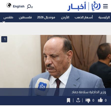
English
الرئيسية
أسعار الذهب
الأردن
مونديال 2026
فلسطين
طقس
1
وزير الداخلية سلامة حماد
0
0