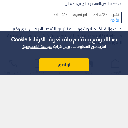
ملاحظة: النص المسموع ناتج عن نظام آلي
نشر :
منذ 22 ساعة
|
آخر تحديث :
منذ 22 ساعة
الأردن
‏دانت وزارة الخارجية وشؤون المغتربين التفجير الإرهابي الذي وقع
في حافلة ركاب بمدينة جرمانا في ريف دمشق في الجمهورية العربية
هذا الموقع يستخدم ملف تعريف الارتباط Cookie
السورية الشقيقة.
لمزيد من المعلومات ، يرجى قراءة
سياسة الخصوصية
اوافق
الرئيسية
عواجل
المباشر
أحدث الأخبار
الأكثر شيوعًا