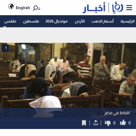
English
الرئيسية
أسعار الذهب
الأردن
مونديال 2026
فلسطين
طقس
1
اقباط في مصر
0
0