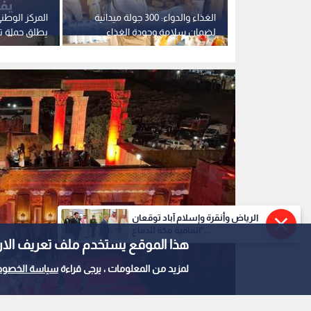
لية للمواطنين
الغذاء والدواء: 300 جولة ميدانية
المركز الوطن
كترونية
لضمان سلامة وجودة الغذاء
يطلق حملة ت
المقدم لزوار مهرجان جرش
مهرجان جر
الرياض وأنقرة وإسلام آباد توقعان
"اتفاقية مكة للدفاع...
هذا الموقع يستخدم ملف تعريف الارتباط e
لمزيد من المعلومات ، يرجى قراءة
سياسة الخصوص