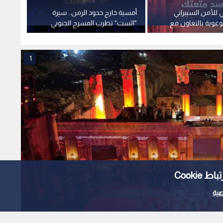
ي للأمن السيبراني
أمسية خارج حدود الزمن.. سيرة
تلفري
وعوية بالتعاون مع
"الست" تطرب المسرح الجنوبي
أمسيا
ش
وتخطف قلوب الأردنيين
خارج م
1
Cooki
ية