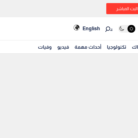
البث المباشر
English
اك
تكنولوجيا
أحداث مهمة
فيديو
وفيات