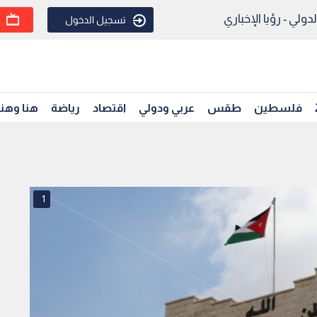
ولي - رؤيا الإخباري
تسجيل الدخول
فلسطين
طقس
عربي ودولي
اقتصاد
رياضة
هنا وهن
1