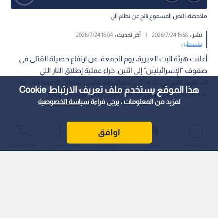
ملاحظة: النص المسموع ناتج عن نظام آلي
نشر :
15:58 2026/7/24
|
آخر تحديث :
16:04 2026/7/24
فلسطين
أعلنت هيئة البث العبرية، يوم الجمعة، عن ارتفاع حصيلة القتلى في
صفوف "الإسرائيليين" إلى اثنين، جراء عملية إطلاق النار التي
استهدفتهم في بلدة "تل" بمحافظة نابلس شمالي الضفة الغربية،
هذا الموقع يستخدم ملف تعريف الارتباط Cookie
بعد الإعلان عن مقتل أحد المصابين متأثرا بجراحه البالغة.
لمزيد من المعلومات ، يرجى قراءة
سياسة الخصوصية
اوافق
الرئيسية
عواجل
المباشر
أحدث الأخبار
الأكثر شيوعًا