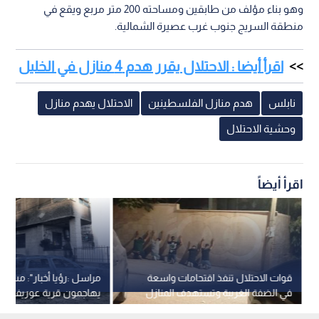
وهو بناء مؤلف من طابقين ومساحته 200 متر مربع ويقع في
منطقة السريج جنوب غرب عصيرة الشمالية.
اقرأ أيضا : الاحتلال يقرر هدم 4 منازل في الخليل
نابلس
هدم منازل الفلسطينين
الاحتلال يهدم منازل
وحشية الاحتلال
اقرأ أيضاً
قوات الاحتلال تنفذ اقتحامات واسعة
مراسل :رؤيا أخبار": مست
في الضفة الغربية وتستهدف المنازل
يهاجمون قرية عوريف بنا
في قريوت وبيت فوريك
والمقررة الأممية تطالب ب