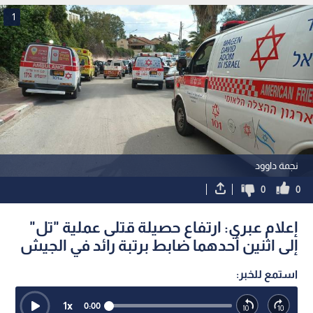
لحماية الفلسطينيين
1
نجمة داوود
0
0
إعلام عبري: ارتفاع حصيلة قتلى عملية "تل"
إلى اثنين أحدهما ضابط برتبة رائد في الجيش
استمع للخبر:
1
x
0:00