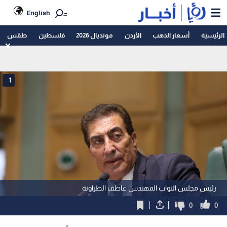
English
الرئيسية
أسعار الذهب
الأردن
مونديال 2026
فلسطين
طقس
1
رئيس مجلس النواب المهندس عاطف الطراونة
0
0