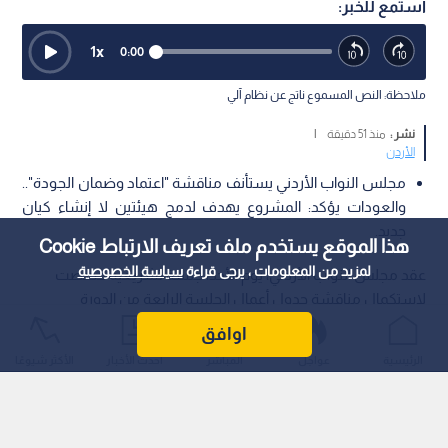
استمع للخبر:
1
x
0:00
ملاحظة: النص المسموع ناتج عن نظام آلي
نشر :
منذ 51 دقيقة
|
الأردن
مجلس النواب الأردني يستأنف مناقشة "اعتماد وضمان الجودة"..
والعودات يؤكد: المشروع يهدف لدمج هيئتين لا إنشاء كيان
جديد.
هذا الموقع يستخدم ملف تعريف الارتباط Cookie
لمزيد من المعلومات ، يرجى قراءة
سياسة الخصوصية
عقد مجلس النواب الأردني، يوم الأحد، جلسة تشريعية خصصت
لاستكمال مناقشة جدول أعمال الجلسة الرابعة من الدورة
الاستثنائية للدورة العادية الثانية؛ حيث تركزت مداخلات ومناقشات
اوافق
النواب خلال هذه الجلسة على قرار لجنة التربية والتعليم النيابية
الرئيسية
عواجل
المباشر
أحدث الأخبار
الأكثر شيوعًا
المتضمن مشروع قانون هيئة الاعتماد وضمان الجودة لسنة 2026.