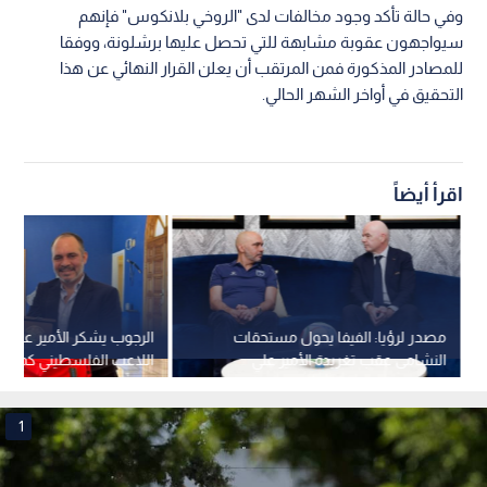
وفي حالة تأكد وجود مخالفات لدى "الروخي بلانكوس" فإنهم
سيواجهون عقوبة مشابهة للتي تحصل عليها برشلونة، ووفقا
للمصادر المذكورة فمن المرتقب أن يعلن القرار النهائي عن هذا
التحقيق في أواخر الشهر الحالي.
اقرأ أيضاً
مصدر لرؤيا: الفيفا يحول مستحقات
الرجوب يشكر الأمير
النشامى عقب تغريدة الأمير علي
اللاعب الفلسطيني كمحلي
1