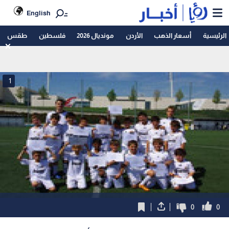
English
الرئيسية
أسعار الذهب
الأردن
مونديال 2026
فلسطين
طقس
1
0
0