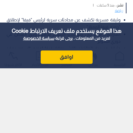
نشر :
منذ 9 ساعات
|
رياضة
وثيقة مسربة تكشف عن محادثات سرية لرئيس "فيفا" لإطلاق
"دوري فيفا الممتاز".
هذا الموقع يستخدم ملف تعريف الارتباط Cookie
الغارديان: فيفا كان سيمتلك السهم الذهبي وحق النقض في
لمزيد من المعلومات ، يرجى قراءة
سياسة الخصوصية
دوري السوبر.
وثيقة مسربة: إنفانتينو ناقش رعاية فيفا لدوري السوبر بعقد
يمتد 12 عام.ا
اوافق
الرئيسية
عواجل
المباشر
أحدث الأخبار
الأكثر شيوعًا
كشف تقرير استقصائي نشرته صحيفة "ذا غارديان" (The Guardian)
البريطانية عن وثيقة سرية مؤرخة في أكتوبر/تشرين الأول 2020،
تثبت انخراط رئيس الاتحاد الدولي لكرة القدم (فيفا)، جياني إنفانتينو،
في محادثات متقدمة لرعاية مشروع الدوري الأوروبي الانفصالي
وإطلاق علامة "دوري فيفا الممتاز" (FIFA Super League) عليه.