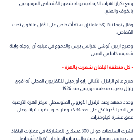
ومع تكرار الهزات الارتدادية يزداد شعور الأشخاص الموجودين
بالخوف والهلع.
وقال توما نيكا (58 عاما) إن ستة أشخاص على الأقل عالقون تحت
الأنقاض.
وصرح اربين ألوشي لفرانس برس والدموع في عينيه أن زوجته وابنة
شقيقه كانتا في المبنى.
- كل منطقة البلقان شعرت بالهزة -
صرح عالم الزلازل الألباني رابو أورميني للتلفزيون المحلي أنه اقوى
زلزال يضرب منطقة دوريس منذ 1926.
وحدد معهد رصد الزلازل الأوروبي المتوسطي مركز الهزة الأرضية
في البحر الأدرياتيكي على بعد 34 كيلومترا جنوب غرب تيرانا، وعلى
عمق عشرة كيلومترات.
نشرت السلطات حوالى 300 عسكري للمشاركة في عمليات الإنقاذ
في دوريس وتومان حيث قالت وزارة الدفاع إن "هناك أشخاصا