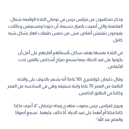
وذكر صحافيون من فرانس برس في توماني البلدة الواقعة شمال
العاصمة والتي أصيبت باضرار جسيمة، أن جنودا ومسعفين وعائلات
يقومون بتفتيش أنقاض مبنى من خمس طبقات انهار بشكل شبه
كامل.
في البلدة نفسها يهتف سكان بأسمائهم أقاربهم على أمل أن
يكونوا على قيد الحياة، بينما يسمع صراخ أشخاص عالقين تحت
الأنقاض.
وقال دليمان كولافيري (50 عاما) أنه يشعر بالخوف على والدته
البالغة من العمر 70 عاما وابنة شقيقه وهي في السادسة من العمر
وكانتا في الطابق الخامس.
وروى لفرانس برس بصوت متهدج ويداه ترتجفان "لا أعرف ما إذا
كانتا قتلتا أم أنهما على قيد الحياة. أنا خائف عليهما.. نسمع أصواتا
والعلم عند الله".