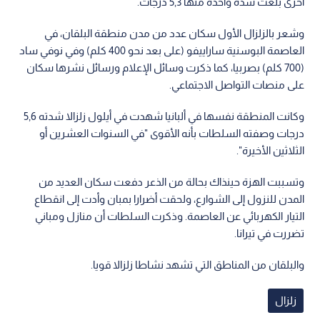
أخرى بلغت شدة واحدة منها 5,3 درجات.
وشعر بالزلزال الأول سكان عدد من مدن منطقة البلقان، في
العاصمة البوسنية ساراييفو (على بعد نحو 400 كلم) وفي نوفي ساد
(700 كلم) بصربيا، كما ذكرت وسائل الإعلام ورسائل نشرها سكان
على منصات التواصل الاجتماعي.
وكانت المنطقة نفسها في ألبانيا شهدت في أيلول زلزالا شدته 5,6
درجات وصفته السلطات بأنه الأقوى "في السنوات العشرين أو
الثلاثين الأخيرة".
وتسببت الهزة حينذاك بحالة من الذعر دفعت سكان العديد من
المدن للنزول إلى الشوارع، ولحقت أضرارا بمبان وأدت إلى انقطاع
التيار الكهربائي عن العاصمة. وذكرت السلطات أن منازل ومباني
تضررت في تيرانا.
والبلقان من المناطق التي تشهد نشاطا زلزالا قويا.
زلزال