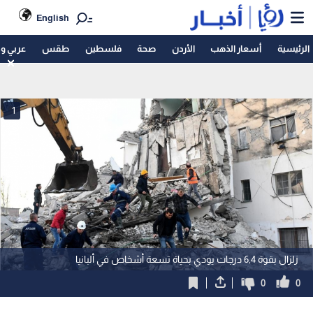
English
الرئيسية
أسعار الذهب
الأردن
صحة
فلسطين
طقس
عربي و
1
زلزال بقوة 6,4 درجات يودي بحياة تسعة أشخاص في ألبانيا
0
0