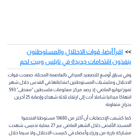
بجراح متفاوتة.
كما كشفت الإحصاءات أن أكثر من 13680 مستوطنا اقتحموا
المسجد الأقصى خلال الشهر الماضي عبر 27 عملية تدنيس، شهدت
مشاركة بارزة من وزراء وأعضاء في كنيست الاحتلال ولا سيما خلال
ما يسمى "ذكرى خراب الهيكل".
وردا على هذه الاعتداءات الممهجة في نابلس والقدس، تواصلت
الدعوات الفلسطينية الداعية إلى ضرورة تكثيف الرباط في المسجد
الأقصى المبارك والتواجد الدائم في باحاته؛ لحمايته والذود عنه في
مواجهة التصعيد المستمر من قبل جماعات المستوطنين
المتطرفين وقوات الاحتلال، ولإفشال مخططاتهم الاستفزازية
داخل المقدسات الإسلامية.
نابلس
الجيش الاسرائيلي
اقتحامات
اقرأ أيضاً