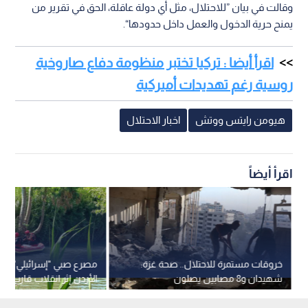
وقالت في بيان ”للاحتلال، مثل أي دولة عاقلة، الحق في تقرير من
يمنح حرية الدخول والعمل داخل حدودها“.
اقرأ أيضا : تركيا تختبر منظومة دفاع صاروخية
روسية رغم تهديدات أميركية
هيومن رايتس ووتش
اخبار الاحتلال
اقرأ أيضاً
خروقات مستمرة للاحتلال.. صحة غزة:
مصرع صبي "إسرائيلي" غرق
شهيدان و8 مصابين يصلون
الأردن إثر انقلاب قارب
المستشفيات خلال 24 ساعة