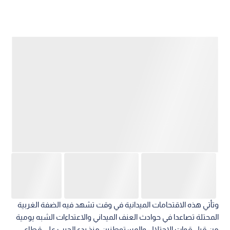
وتأتي هذه الاقتحامات الميدانية في وقت تشهد فيه الضفة الغربية
المحتلة تصاعدا في حوادث العنف الميداني والاعتداءات الشبه يومية
من قبل قوات الاحتلال والمستوطنين منذ بدء الحرب على قطاع
غزة في أكتوبر 2023، وذلك في ظل استمرار الاحتلال الإسرائيلي
للأراضي الفلسطينية منذ عام 1967، والتوسع المتزايد في بناء
المستوطنات غير الشرعية بموجب القانون الدولي.
وبالتوازي مع هذا التصعيد في نابلس، اقتحم 133 مستوطنا باحات
المسجد الأقصى المبارك في مدينة القدس المحتلة، خلال فترة
الاقتحامات الصباحية، بحماية أمنية مشددة من قوات الاحتلال.
وأفادت مصادر فلسطينية أن المستوطنين دخلوا عبر باب المغاربة
ونفذوا جولات استفزازية في صحن وباحات المسجد وأدوا طقوسا
تلمودية علنية، استمرارا لموجة أسبوعية متصاعدة شهدت اقتحام
أكثر من 1059 مستوطنا للأقصى خلال الأسبوع الماضي فقط، وسط
قيود مشددة فرضت على دخول المصلين الفلسطينيين.