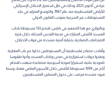
اقرأ أيضا: قوات الاحتلال والمستوطنون
ينفذون اقتحامات جديدة في نابلس وبيت لحم
وفي سياق أوسع للتصعيد الميداني بالعاصمة المحتلة، صعدت قوات
الاحتلال ومليشيات المستوطنين اعتداءاتها في القدس خلال شهر
تموز/يوليو الماضي؛ إذ رصد مركز معلومات فلسطين "معطى" 593
انتهاكا ميدانيا شاملا أدت إلى ارتقاء ثلاثة شهداء وإصابة 25 آخرين