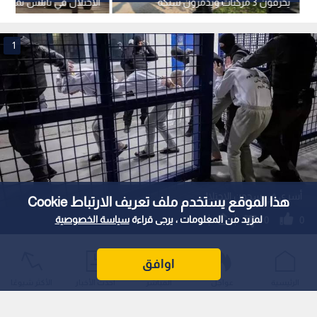
هيئة شؤون الأسرى: استشهاد الأسير
إيهاب دياب من قطاع غزة في سجون
الاحتلال
نشر :
منذ 12 ساعة
|
آخر تحديث :
منذ 12 ساعة
فلسطين
هيئة الأسرى تعلن استشهاد الأسير إيهاب دياب في سجون
الاحتلال وتطالب بتدخل دولي.
أفادت هيئة شؤون الأسرى والمحررين، يوم الأحد، بأن سلطات
الاحتلال الإسرائيلي أقرت باستشهاد الأسير الفلسطيني إيهاب
هذا الموقع يستخدم ملف تعريف الارتباط Cookie
محمد عبد القادر دياب، البالغ من العمر 36 عاما، وهو من سكان
لمزيد من المعلومات ، يرجى قراءة
سياسة الخصوصية
قطاع غزة، والمعتقل في سجون الاحتلال منذ الثاني عشر من
ديسمبر للعام 2023.
اوافق
الرئيسية
عواجل
المباشر
أحدث الأخبار
الأكثر شيوعًا