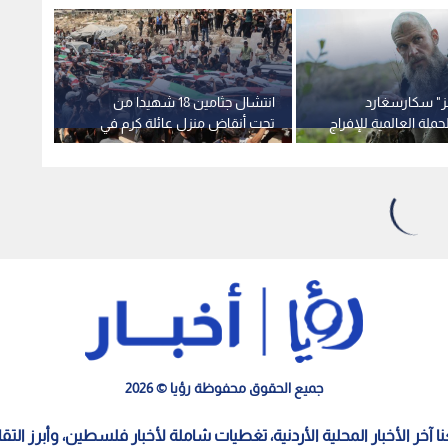
غز" سكارسغارد
انتشال جثامين 18 شهيدا من
زامير 
ملة العالمية للإفراج
تحت أنقاض منزل عائلة كرم في
ويرفض
وان البرغوثي.. فيديو
قطاع غزة
قطاع 
جميع الحقوق محفوظة رؤيا © 2026
معنا آخر الأخبار المحلية الأردنية، تغطيات شاملة لأخبار فلسطين، وأبرز الت