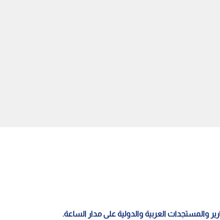
يزعم إضعاف حماس جذريا
"تماسيح حول السجن".. خطة
 الانسحاب الكامل من
"إسرائيلية" لردع الأسرى تثير جدلا
غزة
وتدخلا قضائيا
قارير والمستجدات العربية والدولية على مدار الساعة.