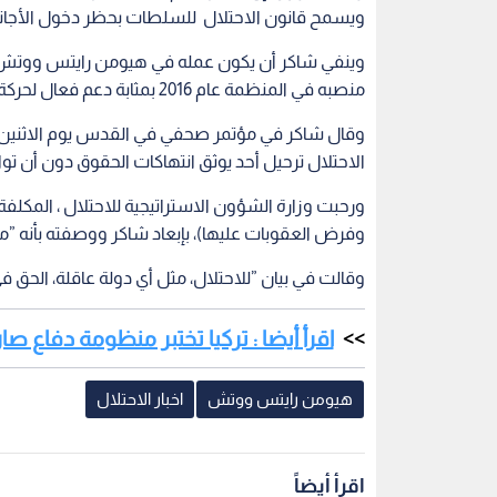
ويسمح قانون الاحتلال للسلطات بحظر دخول الأجانب
وينفي شاكر أن يكون عمله في هيومن رايتس ووتش وت
منصبه في المنظمة عام 2016 بمثابة دعم فعال لحركة المقاطعة.
وقال شاكر في مؤتمر صحفي في القدس يوم الاثنين قب
الاحتلال ترحيل أحد يوثق انتهاكات الحقوق دون أن توا
ورحبت وزارة الشؤون الاستراتيجية للاحتلال ، المكل
وفرض العقوبات عليها)، بإبعاد شاكر ووصفته بأنه ”
وقالت في بيان ”للاحتلال، مثل أي دولة عاقلة، الحق 
اقرأ أيضا : تركيا تختبر منظومة دفاع 
هيومن رايتس ووتش
اخبار الاحتلال
اقرأ أيضاً