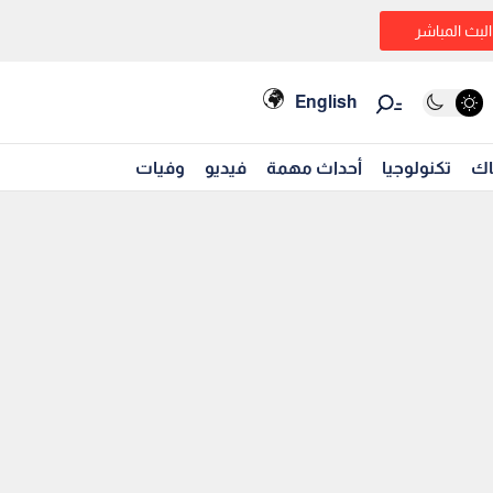
البث المباشر
English
اك
تكنولوجيا
أحداث مهمة
فيديو
وفيات