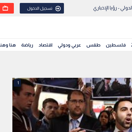
ولي - رؤيا الإخباري
تسجيل الدخول
فلسطين
طقس
عربي ودولي
اقتصاد
رياضة
هنا وهن
1