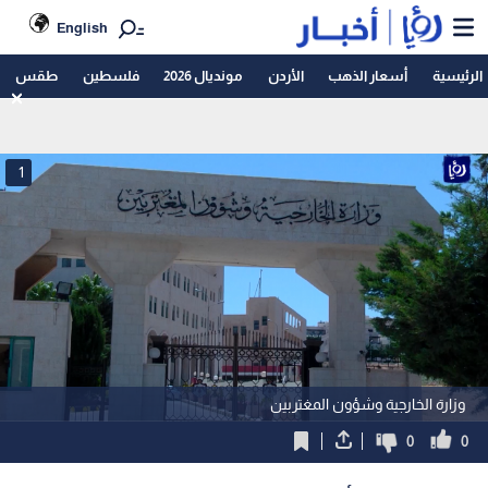
English
الرئيسية
أسعار الذهب
الأردن
مونديال 2026
فلسطين
طقس
1
وزارة الخارجية وشؤون المغتربين
0
0