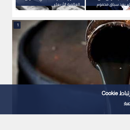
لم بعد سباق محموم
العالمية الأربعاء
وسط ت
سون
للسياس
1
Cooki
ية