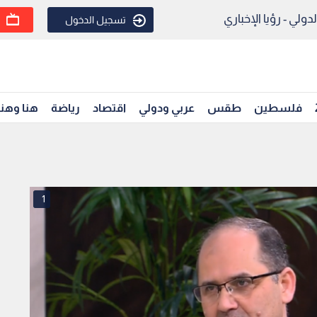
ولي - رؤيا الإخباري
تسجيل الدخول
فلسطين
طقس
عربي ودولي
اقتصاد
رياضة
هنا وهن
1