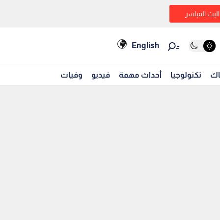
البث المباشر
English
اك
تكنولوجيا
أحداث مهمة
فيديو
وفيات