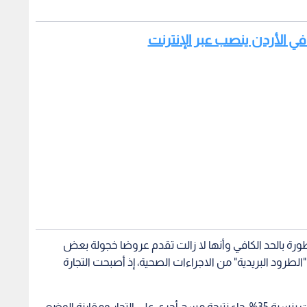
 في الأردن ينصب عبر الإنترنت
تطورة بالحد الكافي وأنها لا زالت تقدم عروضا خجولة بعض
لطرود البريدية" من الاجراءات الصحية، إذ أصبحت التجارة
وتابع؛ قائلا إن التصريح بما يتعلق بتراجع قطاع المبيعات بنسبة 35%، جاء نتيجة مسح أجري على التجار ومقارنة الوضع