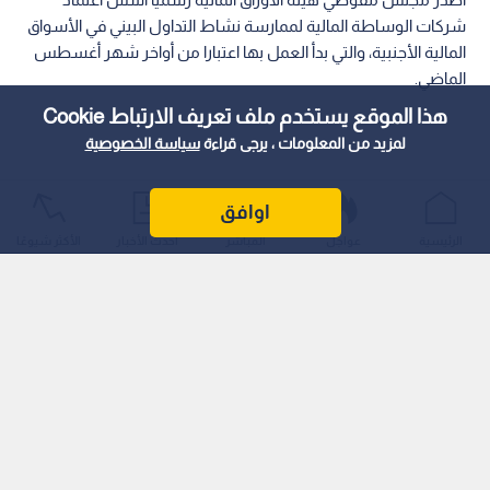
شركات الوساطة المالية لممارسة نشاط التداول البيني في الأسواق
المالية الأجنبية، والتي بدأ العمل بها اعتبارا من أواخر شهر أغسطس
الماضي.
هذا الموقع يستخدم ملف تعريف الارتباط Cookie
لمزيد من المعلومات ، يرجى قراءة
سياسة الخصوصية
اوافق
الرئيسية
عواجل
المباشر
أحدث الأخبار
الأكثر شيوعًا
وأكد المجلس في بيان صادر اليوم الثلاثاء، أن هذه الخطوة تهدف إلى
توفير نافذة قانونية تسهل على المستثمرين الأردنيين التداول في
الأسواق الخارجية، بما يضمن حماية حقوقهم ويعزز بيئة الاستثمار
المحلية.