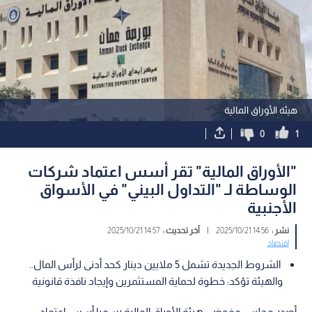
هيئة الأوراق المالية
0
1
"الأوراق المالية" تقر أسس اعتماد شركات
الوساطة لـ "التداول البيني" في الأسواق
الأجنبية
نشر :
14:56 2025/10/21
|
آخر تحديث :
14:57 2025/10/21
اقتصاد
الشروط الجديدة تشمل 5 ملايين دينار كحد أدنى لرأس المال..
والهيئة تؤكد: خطوة لحماية المستثمرين وإيجاد نافذة قانونية
أصدر مجلس مفوضي هيئة الأوراق المالية رسميا أسس اعتماد