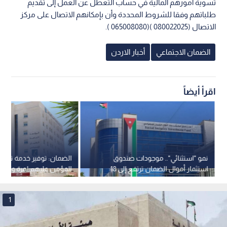
تسوية أمورهم المالية في حساب التعطل عن العمل إلى تقديم
طلباتهم وفقا للشروط المحددة وأن بإمكانهم الاتصال على مركز
الاتصال (080022025 )(065008080 ).
الضمان الاجتماعي
أخبار الاردن
اقرأ أيضاً
نمو "استثنائي".. موجودات صندوق
الضمان: توفير خدمة تعديل
استثمار أموال الضمان ترتفع إلى 18
المؤمن عليهم لمرة واحدة 
مليار دينار
إلكترونيا
1