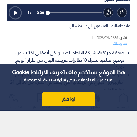
1
x
0:00
ملاحظة: النص المسموع ناتج عن نظام آلي
نشر :
22:36 2026/7/8
|
هنا وهناك
صفقة مرتقبة: شركة الاتحاد للطيران في أبوظبي تقترب من
توقيع اتفاقية لشراء 10 طائرات عريضة البدن من طراز "بوينج
787".
هذا الموقع يستخدم ملف تعريف الارتباط Cookie
الموعد المتوقع: ترجيحات بالإعلان عن الصفقة خلال معرض
لمزيد من المعلومات ، يرجى قراءة
سياسة الخصوصية
"فارنبورو" الجوي في بريطانيا الذي يعقد في الفترة من 20 إلى 24
يوليو الجاري.
اوافق
أفادت مصادر مطلعة لـ"رويترز" في قطاع الطيران، يوم الأربعاء، بأن
الرئيسية
عواجل
المباشر
أحدث الأخبار
الأكثر شيوعًا
شركة "الاتحاد للطيران"، ومقرها العاصمة الإماراتية أبوظبي، تقترب
من اللمسات الأخيرة لإبرام صفقة تجارية هامة لشراء 10 طائرات
نفاثة عريضة البدن من طراز بوينج 787.