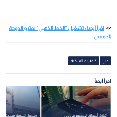
اقرأ أيضا : تشغيل "الخط الذهبي" لمترو الدوحة
الخميس
دبي
كاميرات المراقبة
اقرأ أيضاً
إغلاق أسواق الأسهم في دبي
رسميا.. تسمية محطة جبل