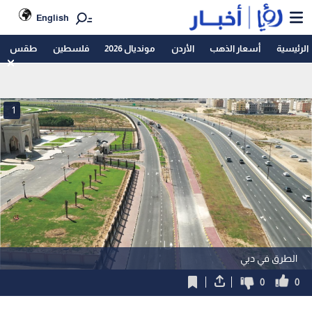
English
الرئيسية
أسعار الذهب
الأردن
مونديال 2026
فلسطين
طقس
1
الطرق في دبي
0
0