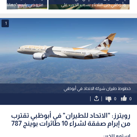
وأبوظبي حتى الثلاثاء بسبب الحرب على
مترو دبي باسم "دهانات ن
إيران
1
خطوط طيران شركة الاتحاد في أبوظبي
0
0
رويترز: "الاتحاد للطيران" في أبوظبي تقترب
من إبرام صفقة لشراء 10 طائرات بوينج 787
استمع للخبر: