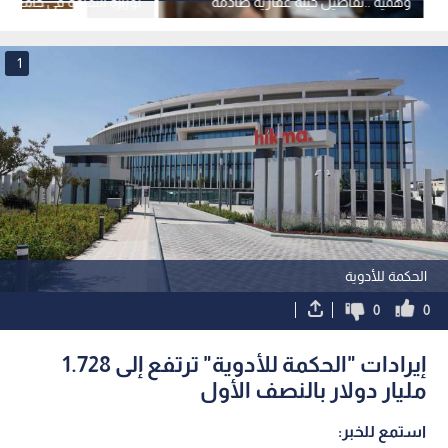
وهمية ..تفاصيل حيلة عقارية صادمة
لوزارة الثقافة في جامعة "
في عمان
الأحد
1
الحكمة للأدوية
0
0
إيرادات "الحكمة للأدوية" ترتفع إلى 1.728
مليار دولار بالنصف الأول
استمع للخبر: