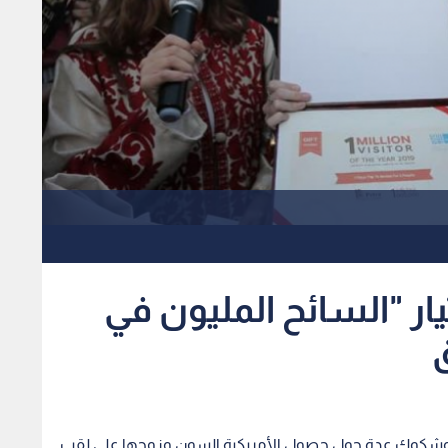
ر "السائح المليون في
ق
ات وشكوك عدة حول حصول الأمريكية السون وزوجها على لقب