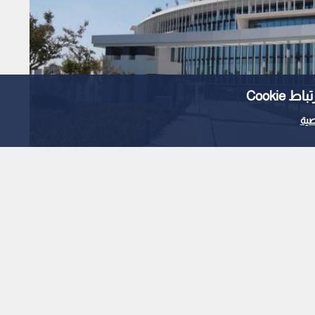
Cooki
ية
إيرادات "الحكمة للأدوية" ترتفع إلى 1.728 مليار