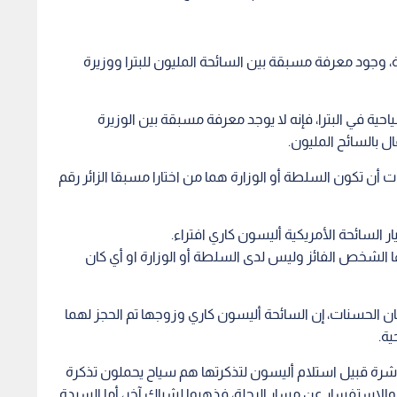
وجود معرفة مسبقة بين السائحة المليون للبترا ووزيرة
ية في البترا، فإنه لا يوجد معرفة مسبقة بين الوزيرة
ل بالسائح المليون.
 أن تكون السلطة أو الوزارة هما من اختارا مسبقا الزائر رقم
ر السائحة الأمريكية أليسون كاري افتراء.
ا الشخص الفائز وليس لدى السلطة أو الوزارة او أي كان
ن الحسنات، إن السائحة أليسون كاري وزوجها تم الحجز لهما
رة قبيل استلام أليسون لتذكرتها هم سياح يحملون تذكرة
jordan pas، وأرادوا ختمها والاستفسار عن مسار الرحلة، فذهبوا لشباك آخر، أما السيدة