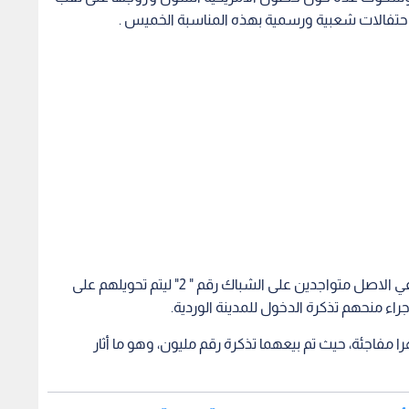
ا احتفالات شعبية ورسمية بهذه المناسبة الخميس .
الناشطون قالوا إنه جرى استبعاد ثلاثة سائحين كانوا في الاصل متواجدين على الشباك رقم " 2" ليتم تحويلهم على
ء منحهم تذكرة الدخول للمدينة الوردية.
مفاجئة، حيث تم بيعهما تذكرة رقم مليون، وهو ما أثار