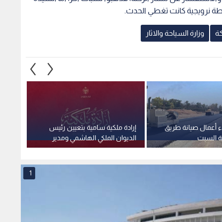
طة نرويجية كانت تغطي الحدث.
كة
وزارة السياحة والاثار
ء أعمال صيانة طريق
إرادة ملكية سامية بتعيين رئيس
استغلا
ية السبت
الديوان الملكي الهاشمي ومدير
وهمية 
مكتب جلالة الملك عضوين في
صادمة
مجلس الأمن القومي
1