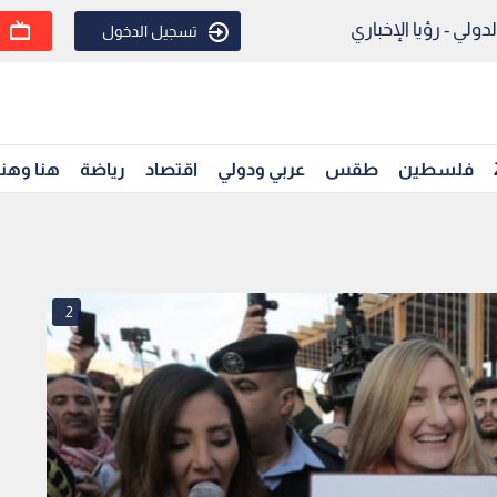
ولي - رؤيا الإخباري
تسجيل الدخول
فلسطين
طقس
عربي ودولي
اقتصاد
رياضة
هنا وهن
2