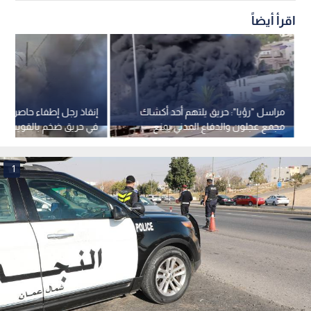
اقرأ أيضاً
مراسل "رؤيا": حريق يلتهم أحد أكشاك
إنقاذ رجل إطفاء حاصرته 
مجمع عجلون والدفاع المدني يمنع
في حريق ضخم بالقويسم
امتداده إلى المحال المجاورة -فيديو
عمان
1