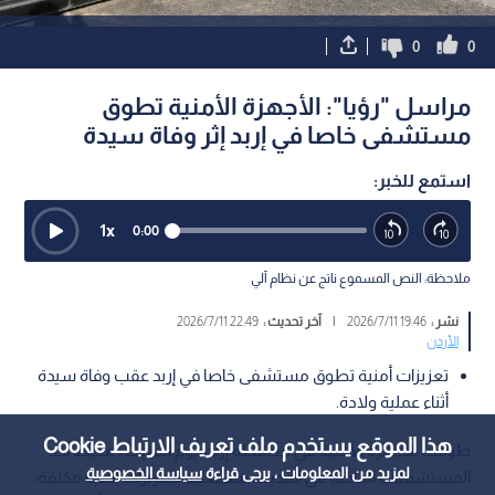
0
0
مراسل "رؤيا": الأجهزة الأمنية تطوق
مستشفى خاصا في إربد إثر وفاة سيدة
استمع للخبر:
1
x
0:00
ملاحظة: النص المسموع ناتج عن نظام آلي
نشر :
19:46 2026/7/11
|
آخر تحديث :
22:49 2026/7/11
الأردن
تعزيزات أمنية تطوق مستشفى خاصا في إربد عقب وفاة سيدة
أثناء عملية ولادة.
هذا الموقع يستخدم ملف تعريف الارتباط Cookie
طوقت الأجهزة الأمنية في محافظة إربد، يوم السبت ، محيط أحد
لمزيد من المعلومات ، يرجى قراءة
سياسة الخصوصية
المستشفيات الخاصة في المدينة، مستعينة بتعزيزات أمنية مكثفة؛