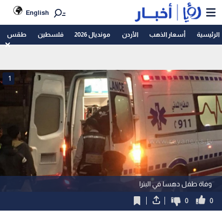
English
الرئيسية
أسعار الذهب
الأردن
مونديال 2026
فلسطين
طقس
1
وفاة طفل دهسا في البترا
0
0