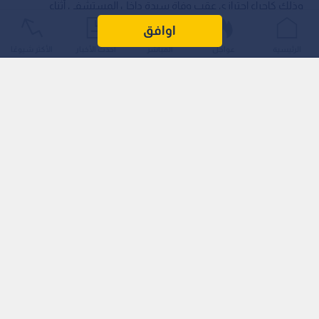
وذلك كإجراء احترازي عقب وفاة سيدة داخل المستشفى أثناء
خضوعها لعملية ولادة.
اوافق
الرئيسية
عواجل
المباشر
أحدث الأخبار
الأكثر شيوعًا