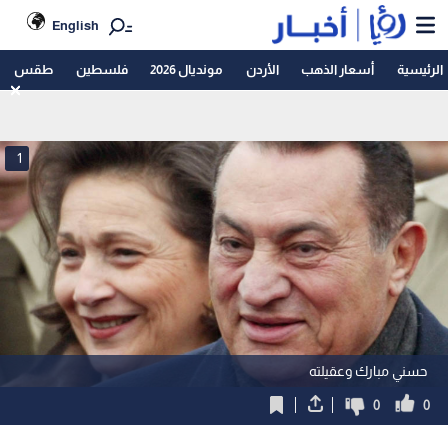
English
الرئيسية
أسعار الذهب
الأردن
مونديال 2026
فلسطين
طقس
1
حسني مبارك وعقيلته
0
0