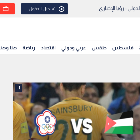
ولي - رؤيا الإخباري
تسجيل الدخول
فلسطين
طقس
عربي ودولي
اقتصاد
رياضة
هنا وهن
1