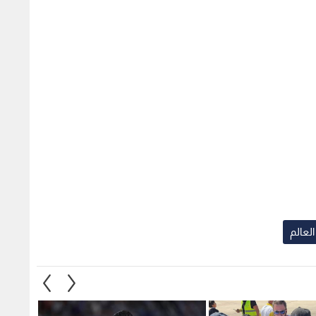
لعالم
ـ"نبض البلد": يجب
النادي الفيصلي يعلن تعرض
حب الأ
على الأثر الاقتصادي
اللاعب حسام أبو الذهب لإصابة
مغترب 
خب النشامى.. فيديو
بتمزق في الفخذ
بحفظه 
3