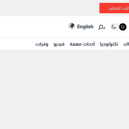
البث المباشر
English
اك
تكنولوجيا
أحداث مهمة
فيديو
وفيات