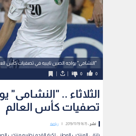
"النشامى" يواجه الصين تايبيه في تصفيات كأس العا
0
0
الثلاثاء .. "النشامى" ي
تصفيات كأس العالم
نشر :
16:15 2019/11/19
|
رياضة
يلتقي المنتخب الوطني لكرة القدم نظيره منتخب الصين