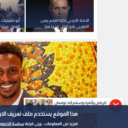
نجوم منتخب النشامى
0
0
الرياض وأنقرة وإسلام آباد توقعان
"اتفاقية مكة للدفاع...
بكلمات تعبر عن الفخر.
هذا الموقع يستخدم ملف تعريف الارتباط e
بالتكريم الملكي في عيد ا
لمزيد من المعلومات ، يرجى قراءة
سياسة الخصوص