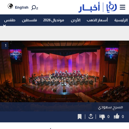
English
الرئيسية
أسعار الذهب
الأردن
مونديال 2026
فلسطين
طقس
1
مسرح سعودي
0
0