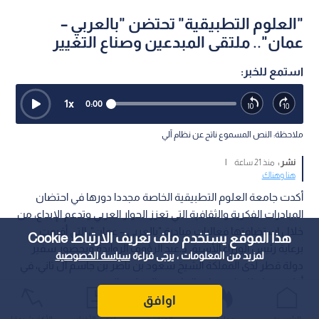
"العلوم التطبيقية" تحتضن "بالعربي –
عمان".. ملتقى المبدعين وصناع التغيير
استمع للخبر:
1
x
0:00
ملاحظة: النص المسموع ناتج عن نظام آلي
نشر :
منذ 21 ساعة
|
هنا وهناك
أكدت جامعة العلوم التطبيقية الخاصة مجددا دورها في احتضان
المبادرات الفكرية والثقافية التي تعزز الحوار العربي وتدعم الإبداع، من
خلال استضافتها فعاليات مبادرة "بالعربي – عمان"، التي أقيمت
هذا الموقع يستخدم ملف تعريف الارتباط Cookie
برعاية رئيس الوزراء الأسبق د.عبد الرؤوف الروابدة وبحضور سفير
لمزيد من المعلومات ، يرجى قراءة
سياسة الخصوصية
دولة قطر لدى المملكة الشيخ سعود بن ناصر بن جاسم آل ثاني، في
أول محطة للمبادرة خارج العاصمة القطرية الدوحة.
اوافق