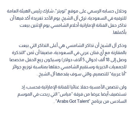
وخلال حسابه الرسمي على موقع "تويتر"، شارك رئيس الهيئة العامة
للترفيه في السعودية، تركي آل الشيخ، يوم الأحد تغريدة أكد فيها أن
تذاكر حفل الفنانة الإماراتية أحلام الشامسي يوم الإثنين بيعت
بأكملها.
وذكر آل الشيخ أن تذاكر الشامسي هي أغلى التذاكر التي بيعت
بالمقارنة مع أي فنان عربي في السعودية، مضيفا أن ثمن "التذكرة
وصل إلى 18 ألف (حوالي 5 آلاف دولار) وسيكون ريع الحفل مخصصا
للجمعيات الخيرية وستقيم الشامسي حفلها بمناسبة توزيع جوائز
"أنا عربية" للتصميم، والتي سوف يقدمها آل الشيخ .
ولن تتضمن الأمسية حفلا غنائيا للفنانة الإماراتية فحسب، إذ
تستضيف أيضا عرضا من فرقة "مياس" التي ربحت في الموسم
السادس من برنامج "Arabs Got Talent" .