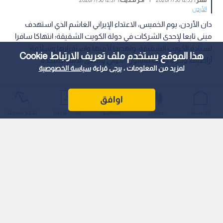
الأردن
دان الأردن، يوم الخميس، الاعتداء الإيراني الغاشم الذي استهدف
مبنى تابعا لإحدى الشركات في دولة الكويت الشقيقة؛ انتهاكا سافرا
لسيادة الكويت الشقيقة، وتهديدا لأمنها واستقرارها وسلامة
هذا الموقع يستخدم ملف تعريف الارتباط Cookie
أراضيها، وخرقا صارخا للقانون الدولي وميثاق الأمم الـمتحدة.
لمزيد من المعلومات ، يرجى قراءة
سياسة الخصوصية
اوافق
الرئيسية
عواجل
المباشر
أحدث الأخبار
الأكثر شيوعًا
وأكدت وزارة الخارجية وشؤون الـمغتربين في بيان تضامن الأردن
الـمطلق مع دولة الكويت الشقيقة، ووقوفه معها في كل ما تتخذه