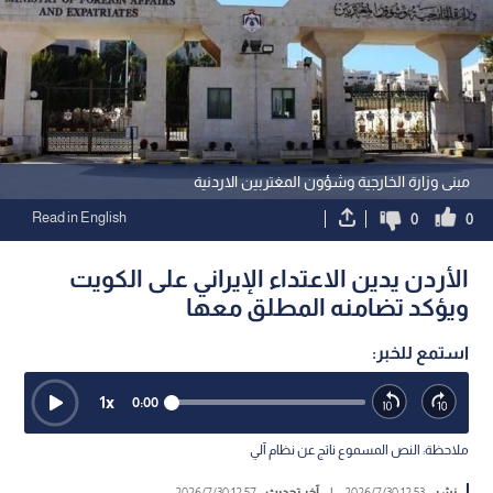
مبنى وزارة الخارجية وشؤون المغتربين الاردنية
Read in English
0
0
الأردن يدين الاعتداء الإيراني على الكويت
ويؤكد تضامنه المطلق معها
استمع للخبر:
1
x
0:00
ملاحظة: النص المسموع ناتج عن نظام آلي
نشر :
12:53 2026/7/30
|
آخر تحديث :
12:57 2026/7/30