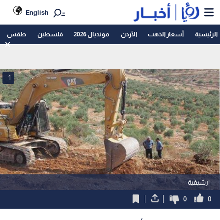
English
الرئيسية
أسعار الذهب
الأردن
مونديال 2026
فلسطين
طقس
1
ارشيفية
0
0