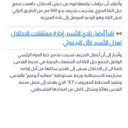
وأضاف أن جرافات ترافقها قوة من جيش الاحتلال، داهمت تجمع
جبل البابا البدوي، وشرعت بتجريف نحو 500 متر من الطريق الترابي
لجبل البابا، وهو الوحيد الموصل إلى بلدة العيزرية.
اقرأ أيضا : نادي الأسير: إدارة معتقلات الاحتلال
تعزل الأسير نائل البرغوثي
وأشار إلى أن أعمال التجريف تسببت بتدمير خط المياه الرئيسي
الواصل لتجمع جبل البابا احد التجمعات البدوية في محيط القدس،
لافتا الى ان الاحتلال يسعى إلى تهجير سكانها من أجل إقامة
مشاريعه الاستيطانية وربط مستوطنة "معاليه أدوميم" بالقدس،
وتنفيذ المخطط المعروف بـ"E1"، الذي يهدف إلى فصل مدينة
القدس نهائيا وبشكل كامل عن امتدادها الفلسطيني.