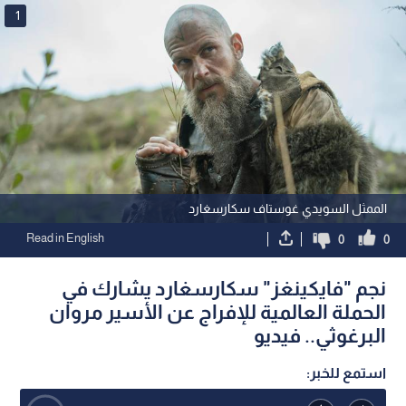
1
الممثل السويدي غوستاف سكارسغارد
Read in English
0
0
نجم "فايكينغز" سكارسغارد يشارك في
الحملة العالمية للإفراج عن الأسير مروان
البرغوثي.. فيديو
استمع للخبر: