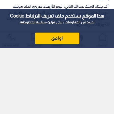
أكد جلالة الملك عبدﷲ الثاني، اليوم الأربعاء، ضرورة اتخاذ موقف
عربي إسلامي موحد وجهد مشترك لوقف الإجراءات الإسرائيلية غير
هذا الموقع يستخدم ملف تعريف الارتباط Cookie
المسبوقة في مدينة القدس، خصوصا في المسجد الأقصى المبارك/
لمزيد من المعلومات ، يرجى قراءة
سياسة الخصوصية
الحرم القدسي الشريف.
اوافق
الرئيسية
عواجل
المباشر
أحدث الأخبار
الأكثر شيوعًا
وشدد جلالته، لدى استقباله في قصر الحسينية أعضاء اللجنة الوزارية
العربية المكلفة بالتحرك الدولي لمواجهة السياسات والإجراءات
الإسرائيلية غير القانونية في مدينة القدس المحتلة، على استمرار