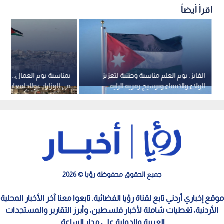
اقرأ أيضاً
الفايز: يوم العلم مناسبة وطنية لتعزيز
بمناسبة يوم العمال.. عط
الولاء والانتماء وترسيخ رمزية الراية
في الوزارات والجامعات وال
الأردنية
الخميس
جميع الحقوق محفوظة رؤيا © 2026
موقع إخباري أردني تابع لقناة رؤيا الفضائية. تابعوا معنا آخر الأخبار المحلية
الأردنية، تغطيات شاملة لأخبار فلسطين، وأبرز التقارير والمستجدات
العربية والدولية على مدار الساعة.