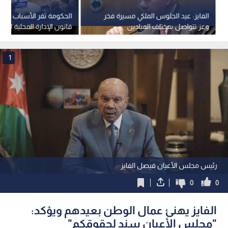
الفايز: عيد الجلوس الملكي مسيرة فخر
الحكومة تقر الأسباب الم
وعز تتواصل بمختلف الميادين
قانون الإدارة المحلية لسنة 026
1
رئيس مجلس الأعيان فيصل الفايز
0
0
الفايز يهنئ عمال الوطن بعيدهم ويؤكد:
"مجلس الأعيان سند لحقوقكم"